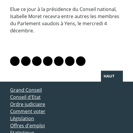
Elue ce jour à la présidence du Conseil national,
Isabelle Moret recevra entre autres les membres
du Parlement vaudois à Yens, le mercredi 4
décembre.
PARTAGER LA PAGE
Lien vers le profil Mastodon
Lien vers le profil Bluesky
Lien vers le profil Instagram
Lien vers le profil Linkedin
Lien vers le profil Facebook
Lien vers le profil Twitter
Partager par WhatsAp
HAUT
ACCÈS DIRECT
Grand Conseil
Conseil d'Etat
Ordre judiciaire
Comment voter
Législation
Offres d'emploi
Statistique