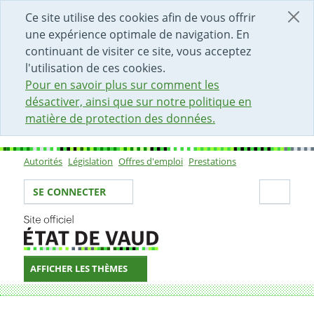
DÉBUT DU CONTENU DE LA PAGE
ACCÈS AU CHAMP DE RECHERCHE
PAGE D'ACCUEIL
FORMULAIRE DE CONTACT
Ce site utilise des cookies afin de vous offrir
une expérience optimale de navigation. En
continuant de visiter ce site, vous acceptez
l'utilisation de ces cookies.
Pour en savoir plus sur comment les
désactiver, ainsi que sur notre politique en
matière de protection des données.
Autorités
Législation
Offres d'emploi
Prestations
Sous-navigation
Votre identité
Secti
SE CONNECTER
AFFICHER LES THÈMES