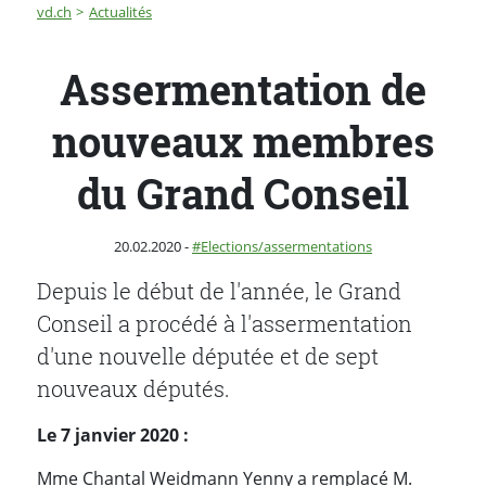
Fil d'Ariane
Assermentation de nouveaux membres du Grand Cons
vd.ch
Actualités
Assermentation de
nouveaux membres
du Grand Conseil
Publié le
Catégorie :
20.02.2020
-
Elections/assermentations
Depuis le début de l'année, le Grand
Conseil a procédé à l'assermentation
d'une nouvelle députée et de sept
nouveaux députés.
Le 7 janvier 2020 :
Mme Chantal Weidmann Yenny a remplacé M.