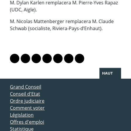
M. Dylan Karlen remplacera M. Pierre-Yves Rapaz
(UDC, Aigle).
M. Nicolas Mattenberger remplacera M. Claude
Schwab (socialiste, Riviera-Pays-d’Enhaut).
PARTAGER LA PAGE
Lien vers le profil Mastodon
Lien vers le profil Bluesky
Lien vers le profil Instagram
Lien vers le profil Linkedin
Lien vers le profil Facebook
Lien vers le profil Twitter
Partager par WhatsAp
HAUT
ACCÈS DIRECT
Grand Conseil
Conseil d'Etat
Ordre judiciaire
Comment voter
Législation
Offres d'emploi
Statistique