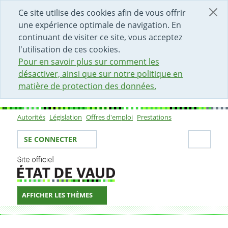
DÉBUT DU CONTENU DE LA PAGE
ACCÈS AU CHAMP DE RECHERCHE
PAGE D'ACCUEIL
FORMULAIRE DE CONTACT
Ce site utilise des cookies afin de vous offrir
une expérience optimale de navigation. En
continuant de visiter ce site, vous acceptez
l'utilisation de ces cookies.
Pour en savoir plus sur comment les
désactiver, ainsi que sur notre politique en
matière de protection des données.
Autorités
Législation
Offres d'emploi
Prestations
Sous-navigation
Votre identité
Secti
SE CONNECTER
AFFICHER LES THÈMES