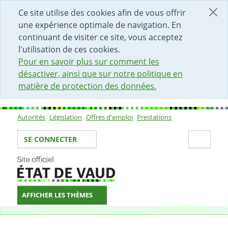
DÉBUT DU CONTENU DE LA PAGE
ACCÈS AU CHAMP DE RECHERCHE
PAGE D'ACCUEIL
FORMULAIRE DE CONTACT
Ce site utilise des cookies afin de vous offrir
une expérience optimale de navigation. En
continuant de visiter ce site, vous acceptez
l'utilisation de ces cookies.
Pour en savoir plus sur comment les
désactiver, ainsi que sur notre politique en
matière de protection des données.
Autorités
Législation
Offres d'emploi
Prestations
Sous-navigation
Votre identité
Secti
SE CONNECTER
AFFICHER LES THÈMES