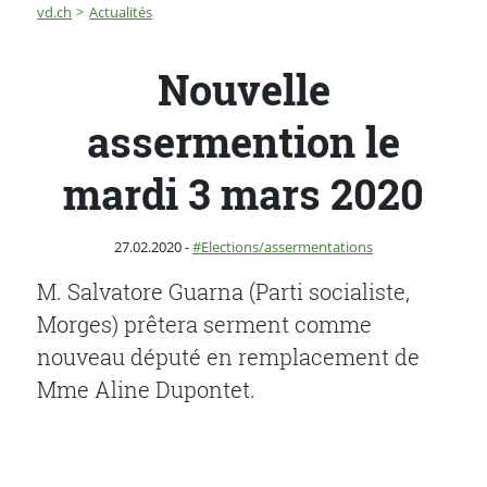
Fil d'Ariane
Nouvelle assermention le mardi 3 mars 2020
vd.ch
Actualités
Nouvelle
assermention le
mardi 3 mars 2020
Publié le
Catégorie :
27.02.2020
-
Elections/assermentations
M. Salvatore Guarna (Parti socialiste,
Morges) prêtera serment comme
nouveau député en remplacement de
Mme Aline Dupontet.
PARTAGER LA PAGE