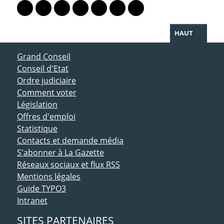
Lien vers le profil Mastodon
Lien vers le profil Bluesky
Lien vers le profil Instagram
Lien vers le profil Linkedin
Lien vers le profil Facebook
Lien vers le profil Twitter
Partager par WhatsAp
HAUT
ACCÈS DIRECT
Grand Conseil
Conseil d'Etat
Ordre judiciaire
Comment voter
Législation
Offres d'emploi
Statistique
Contacts et demande média
S'abonner à La Gazette
Réseaux sociaux et flux RSS
Mentions légales
Guide TYPO3
Intranet
SITES PARTENAIRES