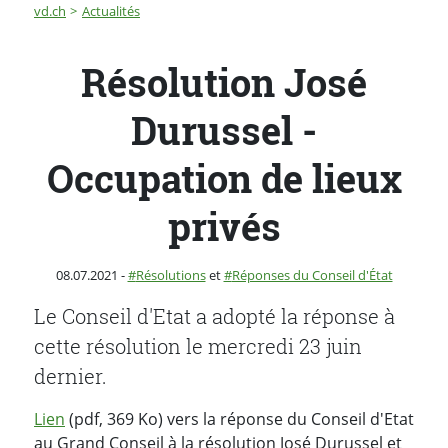
Fil d'Ariane
Résolution José Durussel - Occupation de lieux privés
vd.ch
Actualités
Résolution José
Durussel -
Occupation de lieux
privés
Publié le
Catégorie :
08.07.2021
-
Résolutions
et
Réponses du Conseil d'État
Le Conseil d'Etat a adopté la réponse à
cette résolution le mercredi 23 juin
dernier.
Lien
(pdf, 369 Ko) vers la réponse du Conseil d'Etat
au Grand Conseil à la résolution José Durussel et