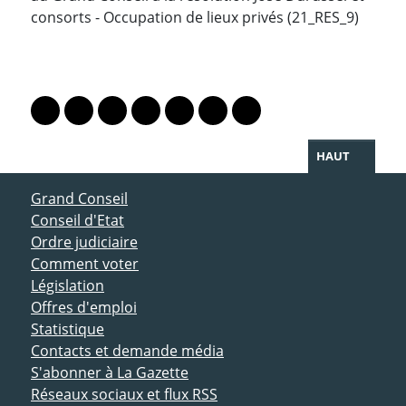
consorts - Occupation de lieux privés (21_RES_9)
PARTAGER LA PAGE
Lien vers le profil Mastodon
Lien vers le profil Bluesky
Lien vers le profil Instagram
Lien vers le profil Linkedin
Lien vers le profil Facebook
Lien vers le profil Twitter
Partager par WhatsAp
HAUT
ACCÈS DIRECT
Grand Conseil
Conseil d'Etat
Ordre judiciaire
Comment voter
Législation
Offres d'emploi
Statistique
Contacts et demande média
S'abonner à La Gazette
Réseaux sociaux et flux RSS