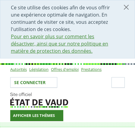
DÉBUT DU CONTENU DE LA PAGE
ACCÈS AU CHAMP DE RECHERCHE
PAGE D'ACCUEIL
FORMULAIRE DE CONTACT
Ce site utilise des cookies afin de vous offrir
une expérience optimale de navigation. En
continuant de visiter ce site, vous acceptez
l'utilisation de ces cookies.
Pour en savoir plus sur comment les
désactiver, ainsi que sur notre politique en
matière de protection des données.
Autorités
Législation
Offres d'emploi
Prestations
Sous-navigation
Votre identité
Secti
SE CONNECTER
AFFICHER LES THÈMES