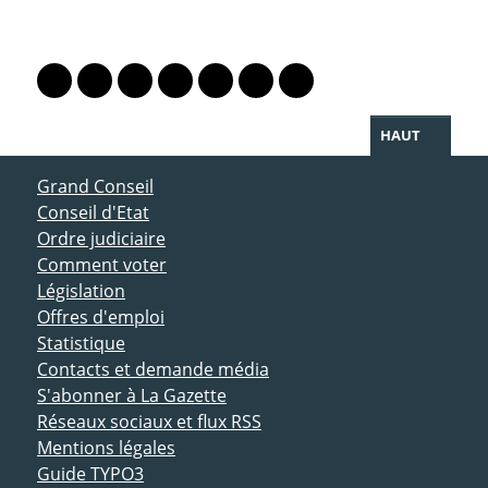
PARTAGER LA PAGE
Lien vers le profil Mastodon
Lien vers le profil Bluesky
Lien vers le profil Instagram
Lien vers le profil Linkedin
Lien vers le profil Facebook
Lien vers le profil Twitter
Partager par WhatsAp
HAUT
ACCÈS DIRECT
Grand Conseil
Conseil d'Etat
Ordre judiciaire
Comment voter
Législation
Offres d'emploi
Statistique
Contacts et demande média
S'abonner à La Gazette
Réseaux sociaux et flux RSS
Mentions légales
Guide TYPO3