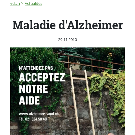
Fil d'Ariane
Maladie d'Alzheimer
vd.ch
Actualités
Maladie d'Alzheimer
Publié le
29.11.2010