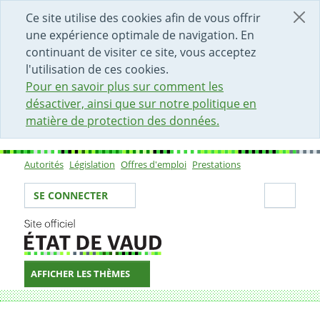
DÉBUT DU CONTENU DE LA PAGE
ACCÈS AU CHAMP DE RECHERCHE
PAGE D'ACCUEIL
FORMULAIRE DE CONTACT
Ce site utilise des cookies afin de vous offrir
une expérience optimale de navigation. En
continuant de visiter ce site, vous acceptez
l'utilisation de ces cookies.
Pour en savoir plus sur comment les
désactiver, ainsi que sur notre politique en
matière de protection des données.
Autorités
Législation
Offres d'emploi
Prestations
Sous-navigation
Votre identité
Secti
SE CONNECTER
AFFICHER LES THÈMES