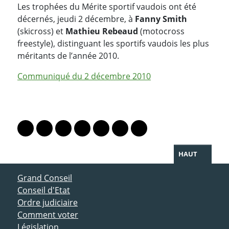
Les trophées du Mérite sportif vaudois ont été
décernés, jeudi 2 décembre, à
Fanny Smith
(skicross) et
Mathieu Rebeaud
(motocross
freestyle), distinguant les sportifs vaudois les plus
méritants de l’année 2010.
Communiqué du 2 décembre 2010
PARTAGER LA PAGE
Lien vers le profil Mastodon
Lien vers le profil Bluesky
Lien vers le profil Instagram
Lien vers le profil Linkedin
Lien vers le profil Facebook
Lien vers le profil Twitter
Partager par WhatsAp
HAUT
ACCÈS DIRECT
Grand Conseil
Conseil d'Etat
Ordre judiciaire
Comment voter
Législation