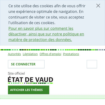
DÉBUT DU CONTENU DE LA PAGE
ACCÈS AU CHAMP DE RECHERCHE
PAGE D'ACCUEIL
FORMULAIRE DE CONTACT
Ce site utilise des cookies afin de vous offrir
une expérience optimale de navigation. En
continuant de visiter ce site, vous acceptez
l'utilisation de ces cookies.
Pour en savoir plus sur comment les
désactiver, ainsi que sur notre politique en
matière de protection des données.
Autorités
Législation
Offres d'emploi
Prestations
Sous-navigation
Votre identité
Secti
SE CONNECTER
AFFICHER LES THÈMES