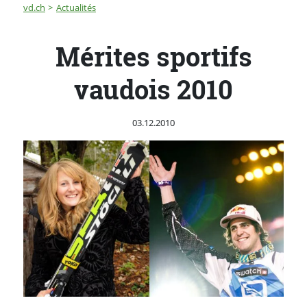
Fil d'Ariane
Mérites sportifs vaudois 2010
vd.ch
Actualités
Mérites sportifs
vaudois 2010
Publié le
03.12.2010