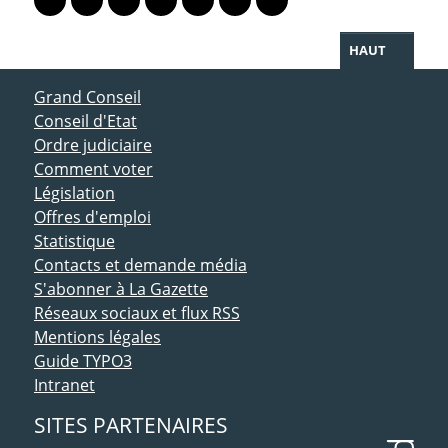
Lien vers le profil Mastodon
Lien vers le profil Bluesky
Lien vers le profil Instagram
Lien vers le profil Linkedin
Lien vers le profil Facebook
Lien vers le profil Twitter
Partager par WhatsAp
HAUT
ACCÈS DIRECT
Grand Conseil
Conseil d'Etat
Ordre judiciaire
Comment voter
Législation
Offres d'emploi
Statistique
Contacts et demande média
S'abonner à La Gazette
Réseaux sociaux et flux RSS
Mentions légales
Guide TYPO3
Intranet
SITES PARTENAIRES