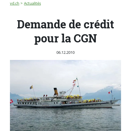
Fil d'Ariane
Demande de crédit pour la CGN
vd.ch
Actualités
Demande de crédit
pour la CGN
Publié le
06.12.2010