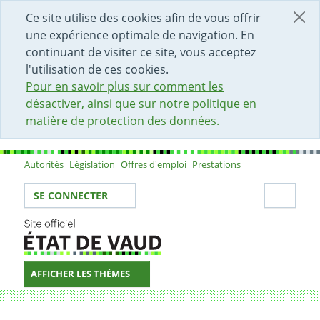
DÉBUT DU CONTENU DE LA PAGE
ACCÈS AU CHAMP DE RECHERCHE
PAGE D'ACCUEIL
FORMULAIRE DE CONTACT
Ce site utilise des cookies afin de vous offrir
une expérience optimale de navigation. En
continuant de visiter ce site, vous acceptez
l'utilisation de ces cookies.
Pour en savoir plus sur comment les
désactiver, ainsi que sur notre politique en
matière de protection des données.
Autorités
Législation
Offres d'emploi
Prestations
Sous-navigation
Votre identité
Secti
SE CONNECTER
AFFICHER LES THÈMES