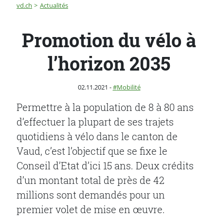
Fil d'Ariane
Promotion du vélo à l’horizon 2035
vd.ch
Actualités
Promotion du vélo à
l’horizon 2035
Publié le
Catégorie :
02.11.2021
-
Mobilité
Permettre à la population de 8 à 80 ans
d’effectuer la plupart de ses trajets
quotidiens à vélo dans le canton de
Vaud, c’est l’objectif que se fixe le
Conseil d’Etat d’ici 15 ans. Deux crédits
d’un montant total de près de 42
millions sont demandés pour un
premier volet de mise en œuvre.