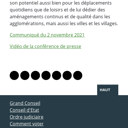
son potentiel aussi bien pour les déplacements
quotidiens que de loisirs et de lui dédier des
aménagements continus et de qualité dans les
agglomérations, mais aussi les villes et les villages.
Communiqué du 2 novembre 2021
Vidéo de la conférence de presse
PARTAGER LA PAGE
Lien vers le profil Mastodon
Lien vers le profil Bluesky
Lien vers le profil Instagram
Lien vers le profil Linkedin
Lien vers le profil Facebook
Lien vers le profil Twitter
Partager par WhatsAp
HAUT
ACCÈS DIRECT
Grand Conseil
Conseil d'Etat
Ordre judiciaire
Comment voter