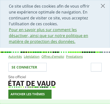
DÉBUT DU CONTENU DE LA PAGE
ACCÈS AU CHAMP DE RECHERCHE
PAGE D'ACCUEIL
FORMULAIRE DE CONTACT
Ce site utilise des cookies afin de vous offrir
une expérience optimale de navigation. En
continuant de visiter ce site, vous acceptez
l'utilisation de ces cookies.
Pour en savoir plus sur comment les
désactiver, ainsi que sur notre politique en
matière de protection des données.
Autorités
Législation
Offres d'emploi
Prestations
Sous-navigation
Votre identité
Secti
SE CONNECTER
AFFICHER LES THÈMES