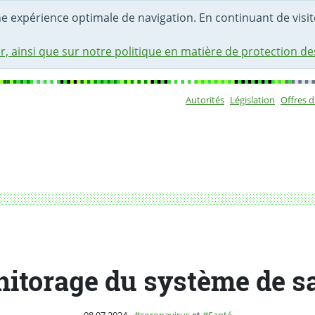
une expérience optimale de navigation. En continuant de visite
r, ainsi que sur notre politique en matière de protection d
Autorités
Législation
Offres 
Sous-navigat
itorage du système de s
Publié le
Catégorie :