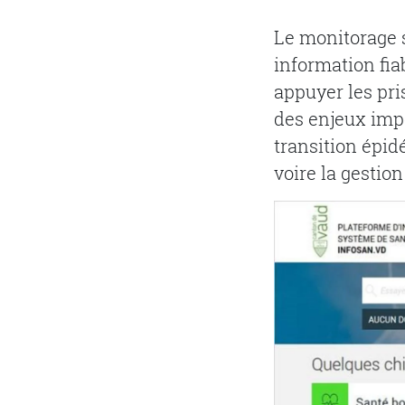
Le monitorage 
information fiab
appuyer les pris
des enjeux impo
transition épid
voire la gestio