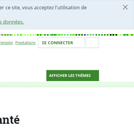
r ce site, vous acceptez l'utilisation de
es données.
Votre identité
Section de 
d'emploi
Prestations
SE CONNECTER
ion
AFFICHER LES THÈMES
anté