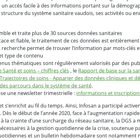
 un accès facile à des informations portant sur la démograph
a structure du système sanitaire vaudois, ses activités ou en
mble et traite plus de 30 sources données sanitaires
icace et fiable, le traitement de ces données est entièremen
echerche permet de trouver l’information par mots-clés et d
et type de contenu
enus thématiques sont régulièrement valorisés par des publ
 Santé et soins – chiffres clés
, le
Rapport de base sur la sa
Trajectoires de soins - Apparier des données cliniques et
r des parcours dans le système de santé
.
se une newsletter trimestrielle :
informations et inscriptions
 s’enrichit au fil du temps. Ainsi, Infosan a participé activ
9. Dès le début de l’année 2020, face à l’augmentation rapi
 à la crainte d’une surcharge du réseau sanitaire, la DGS a m
 nécessaires à la gestion quotidienne de la crise, soutenue p
uotidiennes et un bulletin hebdomadaire sont notamment m