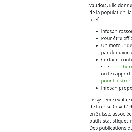
vaudois. Elle donne
de la population, l
bref :
Infosan rasse
Pour être eff
Un moteur de r
par domaine 
Certains cont
site :
brochure
ou le rapport
pour illustre
Infosan propo
Le système évolue et
de la crise Covid-1
en Suisse, associée
outils statistiques
Des publications q