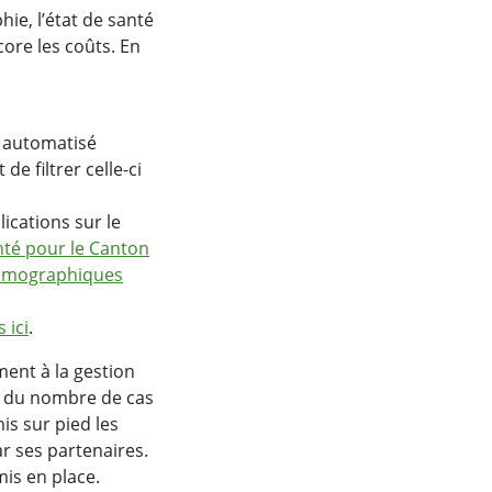
ie, l’état de santé
core les coûts. En
t automatisé
e filtrer celle-ci
ications sur le
nté pour le Canton
 démographiques
 ici
.
ement à la gestion
de du nombre de cas
is sur pied les
ar ses partenaires.
is en place.