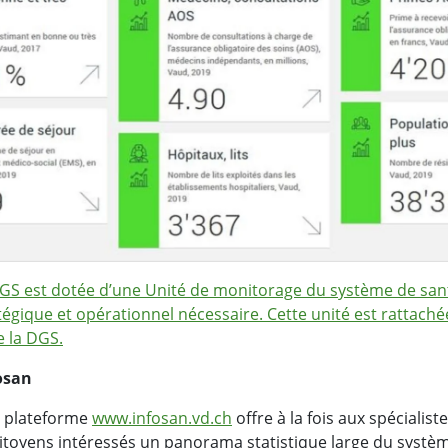
DGS est dotée d’une Unité de monitorage du système de sant
atégique et opérationnel nécessaire. Cette unité est rattaché
e la DGS.
osan
a plateforme
www.infosan.vd.ch
offre à la fois aux spécialist
citoyens intéressés un panorama statistique large du systè