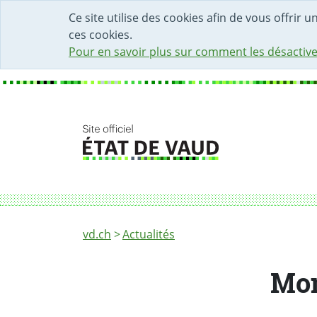
DÉBUT DU CONTENU DE LA PAGE
ACCÈS AU CHAMP DE RECHERCHE
PAGE D'ACCUEIL
FORMULAIRE DE CONTACT
Ce site utilise des cookies afin de vous offrir 
ces cookies.
Pour en savoir plus sur comment les désactive
Fil d'Ariane
Monitorage du système de santé
vd.ch
Actualités
Mon