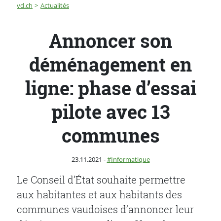
Fil d'Ariane
Annoncer son déménagement en ligne: phase d’essai 
vd.ch
Actualités
Annoncer son
déménagement en
ligne: phase d’essai
pilote avec 13
communes
Publié le
Catégorie :
23.11.2021
-
Informatique
Le Conseil d’État souhaite permettre
aux habitantes et aux habitants des
communes vaudoises d’annoncer leur