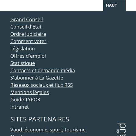
HAUT
ACCÈS DIRECT
Grand Conseil
Conseil d'Etat
Ordre judiciaire
Comment voter
Législation
Offres d'emploi
Statistique
Contacts et demande média
S'abonner à La Gazette
Réseaux sociaux et flux RSS
Mentions légales
Guide TYPO3
Intranet
SITES PARTENAIRES
Vaud: économie, sport, tourisme