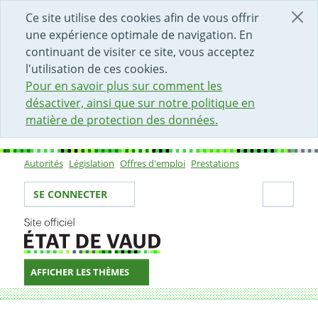
DÉBUT DU CONTENU DE LA PAGE
ACCÈS AU CHAMP DE RECHERCHE
PAGE D'ACCUEIL
FORMULAIRE DE CONTACT
Ce site utilise des cookies afin de vous offrir
une expérience optimale de navigation. En
continuant de visiter ce site, vous acceptez
l'utilisation de ces cookies.
Pour en savoir plus sur comment les
désactiver, ainsi que sur notre politique en
matière de protection des données.
Autorités
Législation
Offres d'emploi
Prestations
Sous-navigation
Votre identité
Secti
SE CONNECTER
AFFICHER LES THÈMES