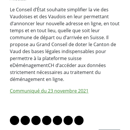
Le Conseil d’État souhaite simplifier la vie des
Vaudoises et des Vaudois en leur permettant
d’annoncer leur nouvelle adresse en ligne, en tout
temps et en tout lieu, quelle que soit leur
commune de départ ou d’arrivée en Suisse. Il
propose au Grand Conseil de doter le Canton de
Vaud des bases légales indispensables pour
permettre à la plateforme suisse
eDéménagementCH d’accéder aux données
strictement nécessaires au traitement du
déménagement en ligne.
Communiqué du 23 novembre 2021
PARTAGER LA PAGE
Lien vers le profil Mastodon
Lien vers le profil Bluesky
Lien vers le profil Instagram
Lien vers le profil Linkedin
Lien vers le profil Facebook
Lien vers le profil Twitter
Partager par WhatsAp