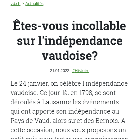
Fil d'Ariane
Êtes-vous incollable sur l'indépendance vaudoise?
vd.ch
Actualités
Êtes-vous incollable
sur l'indépendance
vaudoise?
Publié le
Catégorie :
21.01.2022
-
Histoire
Le 24 janvier, on célèbre l'indépendance
vaudoise. Ce jour-là, en 1798, se sont
déroulés à Lausanne les événements
qui ont apporté son indépendance au
Pays de Vaud, alors sujet des Bernois. A
cette occasion, nous vous proposons un