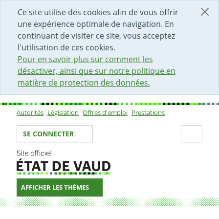
DÉBUT DU CONTENU DE LA PAGE
ACCÈS AU CHAMP DE RECHERCHE
PAGE D'ACCUEIL
FORMULAIRE DE CONTACT
Ce site utilise des cookies afin de vous offrir
une expérience optimale de navigation. En
continuant de visiter ce site, vous acceptez
l'utilisation de ces cookies.
Pour en savoir plus sur comment les
désactiver, ainsi que sur notre politique en
matière de protection des données.
Autorités
Législation
Offres d'emploi
Prestations
Sous-navigation
Votre identité
Secti
SE CONNECTER
AFFICHER LES THÈMES