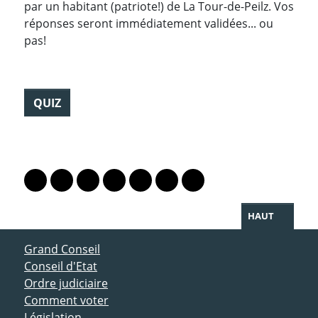
par un habitant (patriote!) de La Tour-de-Peilz. Vos
réponses seront immédiatement validées... ou
pas!
QUIZ
PARTAGER LA PAGE
Lien vers le profil Mastodon
Lien vers le profil Bluesky
Lien vers le profil Instagram
Lien vers le profil Linkedin
Lien vers le profil Facebook
Lien vers le profil Twitter
Partager par WhatsAp
HAUT
ACCÈS DIRECT
Grand Conseil
Conseil d'Etat
Ordre judiciaire
Comment voter
Législation