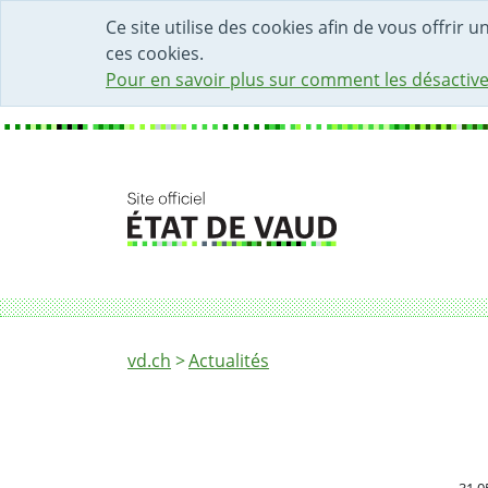
DÉBUT DU CONTENU DE LA PAGE
ACCÈS AU CHAMP DE RECHERCHE
PAGE D'ACCUEIL
FORMULAIRE DE CONTACT
Ce site utilise des cookies afin de vous offrir 
ces cookies.
Pour en savoir plus sur comment les désactive
Fil d'Ariane
Passeport vacances 2022
vd.ch
Actualités
Publi