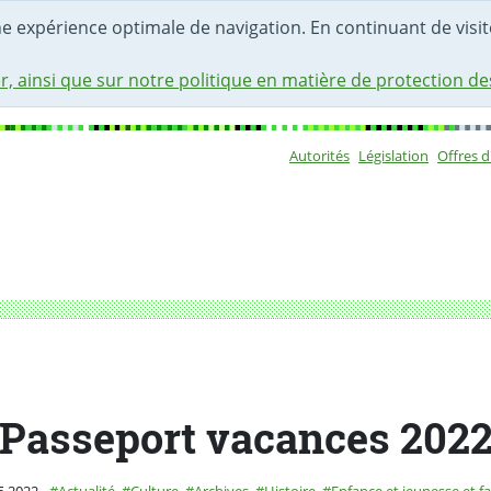
une expérience optimale de navigation. En continuant de visite
r, ainsi que sur notre politique en matière de protection d
Autorités
Législation
Offres 
Sous-navigat
Passeport vacances 202
é le
Catégorie :