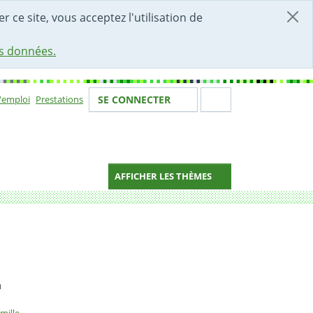
r ce site, vous acceptez l'utilisation de
es données.
Votre identité
Section de 
d'emploi
Prestations
SE CONNECTER
ion
AFFICHER LES THÈMES
2