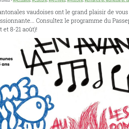
5.2022
-
Actualité
,
Culture
,
Archives
,
Histoire
,
Enfance et jeunesse et fa
ntonales vaudoises ont le grand plaisir de vous 
ssionnante... Consultez le programme du Passe
t et 8-21 août)!