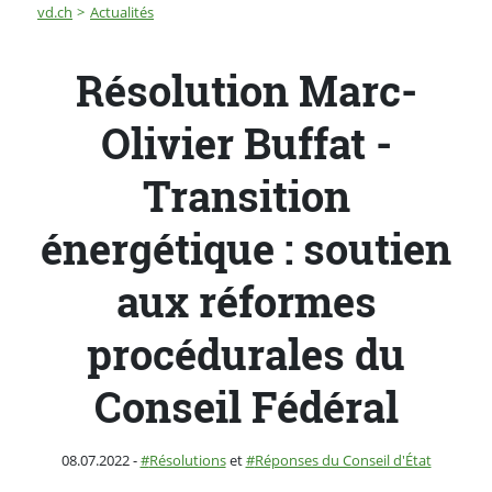
Fil d'Ariane
Résolution Marc-Olivier Buffat - Transition énergétiqu
vd.ch
Actualités
Résolution Marc-
Olivier Buffat -
Transition
énergétique : soutien
aux réformes
procédurales du
Conseil Fédéral
Publié le
Catégorie :
08.07.2022
-
Résolutions
et
Réponses du Conseil d'État