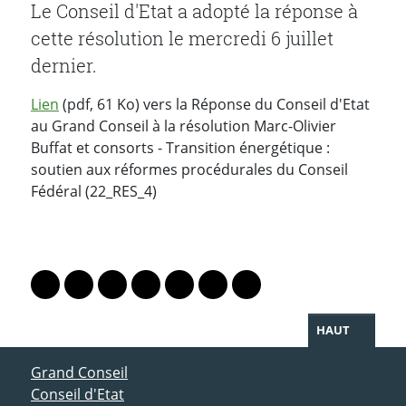
Le Conseil d'Etat a adopté la réponse à
cette résolution le mercredi 6 juillet
dernier.
Lien
(pdf, 61 Ko) vers la Réponse du Conseil d'Etat
au Grand Conseil à la résolution Marc-Olivier
Buffat et consorts - Transition énergétique :
soutien aux réformes procédurales du Conseil
Fédéral (22_RES_4)
PARTAGER LA PAGE
Lien vers le profil Mastodon
Lien vers le profil Bluesky
Lien vers le profil Instagram
Lien vers le profil Linkedin
Lien vers le profil Facebook
Lien vers le profil Twitter
Partager par WhatsAp
HAUT
ACCÈS DIRECT
Grand Conseil
Conseil d'Etat