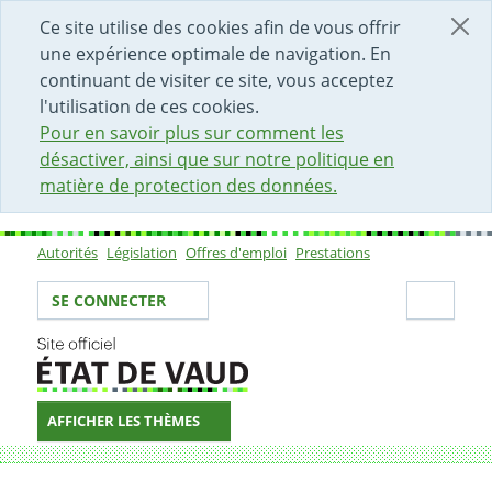
DÉBUT DU CONTENU DE LA PAGE
ACCÈS AU CHAMP DE RECHERCHE
PAGE D'ACCUEIL
FORMULAIRE DE CONTACT
Ce site utilise des cookies afin de vous offrir
une expérience optimale de navigation. En
continuant de visiter ce site, vous acceptez
l'utilisation de ces cookies.
Pour en savoir plus sur comment les
désactiver, ainsi que sur notre politique en
matière de protection des données.
Autorités
Législation
Offres d'emploi
Prestations
Sous-navigation
Votre identité
Secti
SE CONNECTER
AFFICHER LES THÈMES