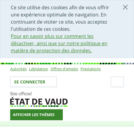
DÉBUT DU CONTENU DE LA PAGE
ACCÈS AU CHAMP DE RECHERCHE
PAGE D'ACCUEIL
FORMULAIRE DE CONTACT
Ce site utilise des cookies afin de vous offrir
une expérience optimale de navigation. En
continuant de visiter ce site, vous acceptez
l'utilisation de ces cookies.
Pour en savoir plus sur comment les
désactiver, ainsi que sur notre politique en
matière de protection des données.
Autorités
Législation
Offres d'emploi
Prestations
Sous-navigation
Votre identité
Secti
SE CONNECTER
AFFICHER LES THÈMES