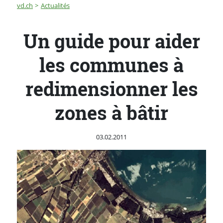
Fil d'Ariane
Un guide pour aider les communes à redimensionner le
vd.ch
Actualités
Un guide pour aider
les communes à
redimensionner les
zones à bâtir
Publié le
03.02.2011