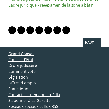
Cadre juridique - rééexamen de la zone à bâtir
PARTAGER LA PAGE
Lien vers le profil Mastodon
Lien vers le profil Bluesky
Lien vers le profil Instagram
Lien vers le profil Linkedin
Lien vers le profil Facebook
Lien vers le profil Twitter
Partager par WhatsAp
HAUT
ACCÈS DIRECT
Grand Conseil
Conseil d'Etat
Ordre judiciaire
Comment voter
Législation
Offres d'emploi
Statistique
Contacts et demande média
S'abonner à La Gazette
Réseaux sociaux et flux RSS