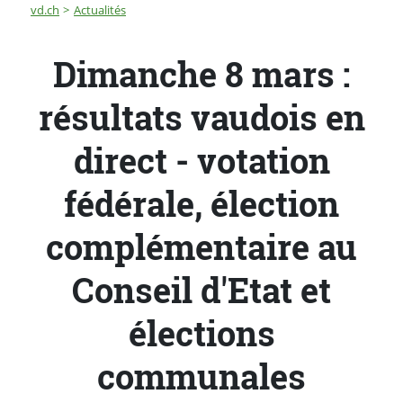
Fil d'Ariane
Dimanche 8 mars : résultats vaudois en direct - votati
vd.ch
Actualités
Dimanche 8 mars :
résultats vaudois en
direct - votation
fédérale, élection
complémentaire au
Conseil d'Etat et
élections
communales