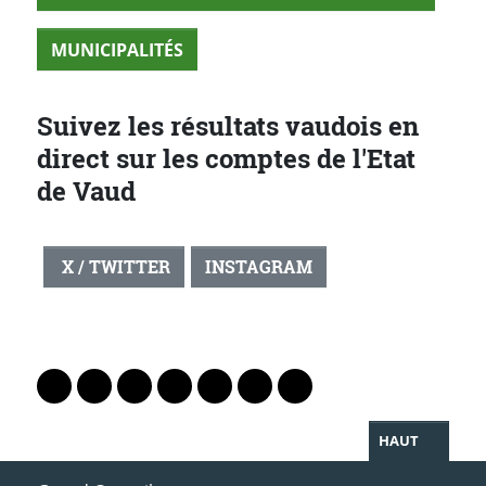
MUNICIPALITÉS
Suivez les résultats vaudois en
direct sur les comptes de l'Etat
de Vaud
X / TWITTER
INSTAGRAM
PARTAGER LA PAGE
Lien vers le profil Mastodon
Lien vers le profil Bluesky
Lien vers le profil Instagram
Lien vers le profil Linkedin
Lien vers le profil Facebook
Lien vers le profil Twitter
Partager par WhatsAp
HAUT