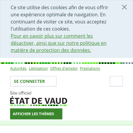
DÉBUT DU CONTENU DE LA PAGE
ACCÈS AU CHAMP DE RECHERCHE
PAGE D'ACCUEIL
FORMULAIRE DE CONTACT
Ce site utilise des cookies afin de vous offrir
une expérience optimale de navigation. En
continuant de visiter ce site, vous acceptez
l'utilisation de ces cookies.
Pour en savoir plus sur comment les
désactiver, ainsi que sur notre politique en
matière de protection des données.
Autorités
Législation
Offres d'emploi
Prestations
Sous-navigation
Votre identité
Secti
SE CONNECTER
AFFICHER LES THÈMES