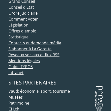
ACCÈS DIRECT
Grand Conseil
Conseil d'Etat
Ordre judiciaire
Comment voter
Législation
Offres d'emploi
Statistique
Contacts et demande média
S'abonner à La Gazette
Réseaux sociaux et flux RSS
Mentions légales
Guide TYPO3
Intranet
SITES PARTENAIRES
Vaud: économie, sport, tourisme
Musées
Patrimoine
CH.ch