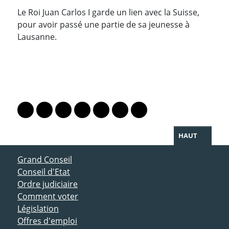
Le Roi Juan Carlos I garde un lien avec la Suisse,
pour avoir passé une partie de sa jeunesse à
Lausanne.
PARTAGER LA PAGE
Lien vers le profil Mastodon
Lien vers le profil Bluesky
Lien vers le profil Instagram
Lien vers le profil Linkedin
Lien vers le profil Facebook
Lien vers le profil Twitter
Partager par WhatsAp
HAUT
ACCÈS DIRECT
Grand Conseil
Conseil d'Etat
Ordre judiciaire
Comment voter
Législation
Offres d'emploi