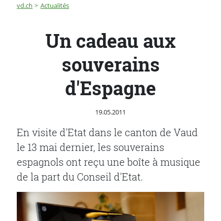
Fil d'Ariane
Un cadeau aux souverains d'Espagne
vd.ch
Actualités
Un cadeau aux
souverains
d'Espagne
Publié le
19.05.2011
En visite d'Etat dans le canton de Vaud
le 13 mai dernier, les souverains
espagnols ont reçu une boîte à musique
de la part du Conseil d'Etat.