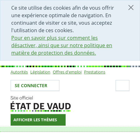
DÉBUT DU CONTENU DE LA PAGE
ACCÈS AU CHAMP DE RECHERCHE
PAGE D'ACCUEIL
FORMULAIRE DE CONTACT
Ce site utilise des cookies afin de vous offrir
une expérience optimale de navigation. En
continuant de visiter ce site, vous acceptez
l'utilisation de ces cookies.
Pour en savoir plus sur comment les
désactiver, ainsi que sur notre politique en
matière de protection des données.
Autorités
Législation
Offres d'emploi
Prestations
Sous-navigation
Votre identité
Secti
SE CONNECTER
AFFICHER LES THÈMES