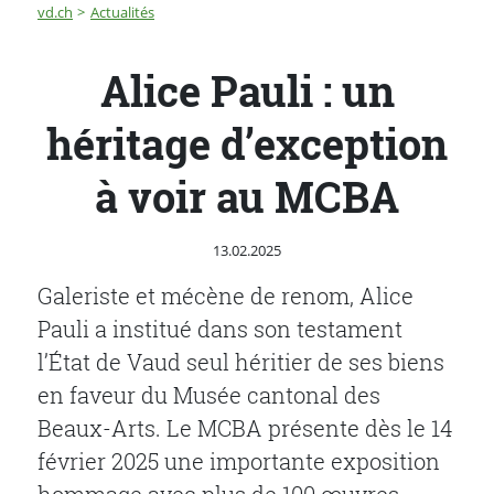
Fil d'Ariane
Alice Pauli : un héritage d’exception à voir au MCBA
vd.ch
Actualités
Alice Pauli : un
héritage d’exception
à voir au MCBA
Publié le
13.02.2025
Galeriste et mécène de renom, Alice
Pauli a institué dans son testament
l’État de Vaud seul héritier de ses biens
en faveur du Musée cantonal des
Beaux-Arts. Le MCBA présente dès le 14
février 2025 une importante exposition