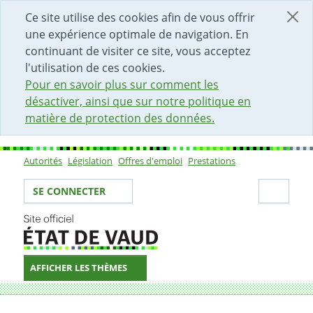
DÉBUT DU CONTENU DE LA PAGE
ACCÈS AU CHAMP DE RECHERCHE
PAGE D'ACCUEIL
FORMULAIRE DE CONTACT
Ce site utilise des cookies afin de vous offrir
une expérience optimale de navigation. En
continuant de visiter ce site, vous acceptez
l'utilisation de ces cookies.
Pour en savoir plus sur comment les
désactiver, ainsi que sur notre politique en
matière de protection des données.
Autorités
Législation
Offres d'emploi
Prestations
Sous-navigation
Votre identité
Secti
SE CONNECTER
AFFICHER LES THÈMES