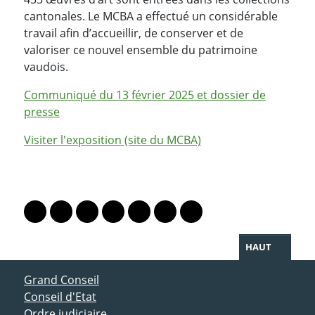
cantonales. Le MCBA a effectué un considérable
travail afin d’accueillir, de conserver et de
valoriser ce nouvel ensemble du patrimoine
vaudois.
Communiqué du 13 février 2025 et dossier de
presse
Visiter l'exposition (site du MCBA)
PARTAGER LA PAGE
Lien vers le profil Mastodon
Lien vers le profil Bluesky
Lien vers le profil Instagram
Lien vers le profil Linkedin
Lien vers le profil Facebook
Lien vers le profil Twitter
Partager par WhatsAp
HAUT
ACCÈS DIRECT
Grand Conseil
Conseil d'Etat
Ordre judiciaire