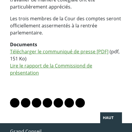
particulièrement appréciés.
Les trois membres de la Cour des comptes seront
officiellement assermentés à la rentrée
parlementaire.
Documents
Télécharger le communiqué de presse [PDF]
(pdf,
151 Ko)
Lire le rapport de la Commissiond de
présentation
PARTAGER LA PAGE
Lien vers le profil Mastodon
Lien vers le profil Bluesky
Lien vers le profil Instagram
Lien vers le profil Linkedin
Lien vers le profil Facebook
Lien vers le profil Twitter
Partager par WhatsAp
HAUT
ACCÈS DIRECT
Grand Conseil