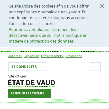
DÉBUT DU CONTENU DE LA PAGE
ACCÈS AU CHAMP DE RECHERCHE
PAGE D'ACCUEIL
FORMULAIRE DE CONTACT
Ce site utilise des cookies afin de vous offrir
une expérience optimale de navigation. En
continuant de visiter ce site, vous acceptez
l'utilisation de ces cookies.
Pour en savoir plus sur comment les
désactiver, ainsi que sur notre politique en
matière de protection des données.
Autorités
Législation
Offres d'emploi
Prestations
Sous-navigation
Votre identité
Secti
SE CONNECTER
AFFICHER LES THÈMES