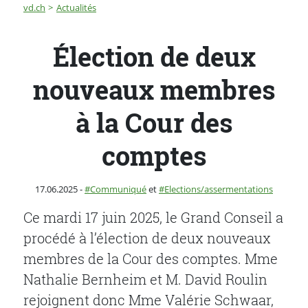
Fil d'Ariane
Élection de deux nouveaux membres à la Cour des co
vd.ch
Actualités
Élection de deux
nouveaux membres
à la Cour des
comptes
Publié le
Catégorie :
17.06.2025
-
Communiqué
et
Elections/assermentations
Ce mardi 17 juin 2025, le Grand Conseil a
procédé à l’élection de deux nouveaux
membres de la Cour des comptes. Mme
Nathalie Bernheim et M. David Roulin
rejoignent donc Mme Valérie Schwaar,