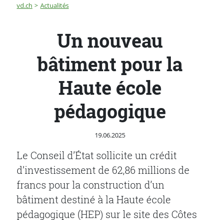
Fil d'Ariane
Un nouveau bâtiment pour la Haute école pédagogiqu
vd.ch
Actualités
Un nouveau
bâtiment pour la
Haute école
pédagogique
Publié le
19.06.2025
Le Conseil d’État sollicite un crédit
d’investissement de 62,86 millions de
francs pour la construction d’un
bâtiment destiné à la Haute école
pédagogique (HEP) sur le site des Côtes