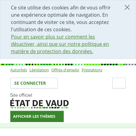
DÉBUT DU CONTENU DE LA PAGE
ACCÈS AU CHAMP DE RECHERCHE
PAGE D'ACCUEIL
FORMULAIRE DE CONTACT
Ce site utilise des cookies afin de vous offrir
une expérience optimale de navigation. En
continuant de visiter ce site, vous acceptez
l'utilisation de ces cookies.
Pour en savoir plus sur comment les
désactiver, ainsi que sur notre politique en
matière de protection des données.
Autorités
Législation
Offres d'emploi
Prestations
Sous-navigation
Votre identité
Secti
SE CONNECTER
AFFICHER LES THÈMES