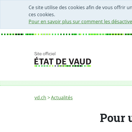
DÉBUT DU CONTENU DE LA PAGE
ACCÈS AU CHAMP DE RECHERCHE
PAGE D'ACCUEIL
FORMULAIRE DE CONTACT
Ce site utilise des cookies afin de vous offrir 
ces cookies.
Pour en savoir plus sur comment les désactive
Fil d'Ariane
Pour un Grand Conseil qui siège sans intimi
vd.ch
Actualités
Pour 