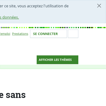
r ce site, vous acceptez l'utilisation de
es données.
Votre identité
Section de 
d'emploi
Prestations
SE CONNECTER
ion
AFFICHER LES THÈMES
e sans