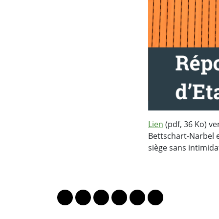
Lien
(pdf, 36 Ko) ve
Bettschart-Narbel 
siège sans intimida
PARTAGER LA PAGE
Lien vers le profil Mastodon
Lien vers le profil Bluesky
Lien vers le profil Instagram
Lien vers le profil Linkedin
Lien vers le profil Fac
Lien vers le profil