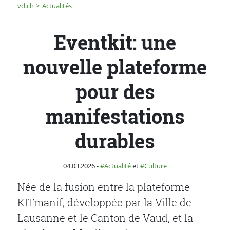
Fil d'Ariane
Eventkit: une nouvelle plateforme pour des manifestat
vd.ch
Actualités
Eventkit: une
nouvelle plateforme
pour des
manifestations
durables
Publié le
Catégorie :
04.03.2026
-
Actualité
et
Culture
Née de la fusion entre la plateforme
KITmanif, développée par la Ville de
Lausanne et le Canton de Vaud, et la