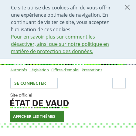
DÉBUT DU CONTENU DE LA PAGE
ACCÈS AU CHAMP DE RECHERCHE
PAGE D'ACCUEIL
FORMULAIRE DE CONTACT
Ce site utilise des cookies afin de vous offrir
une expérience optimale de navigation. En
continuant de visiter ce site, vous acceptez
l'utilisation de ces cookies.
Pour en savoir plus sur comment les
désactiver, ainsi que sur notre politique en
matière de protection des données.
Autorités
Législation
Offres d'emploi
Prestations
Sous-navigation
Votre identité
Secti
SE CONNECTER
AFFICHER LES THÈMES