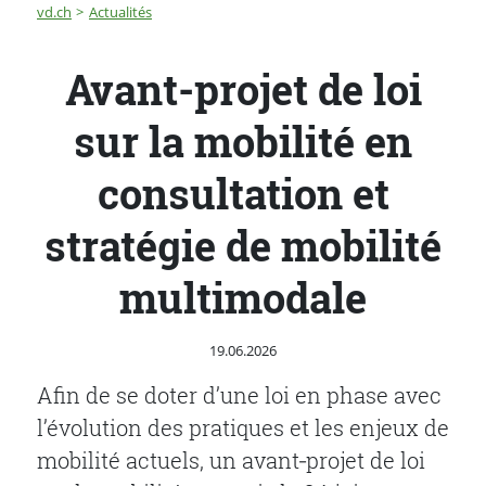
Fil d'Ariane
Avant-projet de loi sur la mobilité en consultation et s
vd.ch
Actualités
Avant-projet de loi
sur la mobilité en
consultation et
stratégie de mobilité
multimodale
Publié le
19.06.2026
Afin de se doter d’une loi en phase avec
l’évolution des pratiques et les enjeux de
mobilité actuels, un avant‑projet de loi