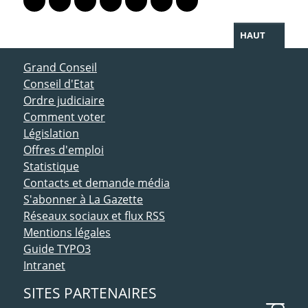
Lien vers le profil Mastodon
Lien vers le profil Bluesky
Lien vers le profil Instagram
Lien vers le profil Linkedin
Lien vers le profil Facebook
Lien vers le profil Twitter
Partager par WhatsAp
HAUT
ACCÈS DIRECT
Grand Conseil
Conseil d'Etat
Ordre judiciaire
Comment voter
Législation
Offres d'emploi
Statistique
Contacts et demande média
S'abonner à La Gazette
Réseaux sociaux et flux RSS
Mentions légales
Guide TYPO3
Intranet
SITES PARTENAIRES