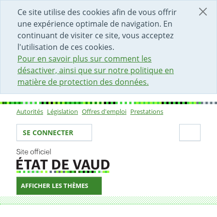
DÉBUT DU CONTENU DE LA PAGE
ACCÈS AU CHAMP DE RECHERCHE
PAGE D'ACCUEIL
FORMULAIRE DE CONTACT
Ce site utilise des cookies afin de vous offrir
une expérience optimale de navigation. En
continuant de visiter ce site, vous acceptez
l'utilisation de ces cookies.
Pour en savoir plus sur comment les
désactiver, ainsi que sur notre politique en
matière de protection des données.
Autorités
Législation
Offres d'emploi
Prestations
Sous-navigation
Votre identité
Secti
SE CONNECTER
AFFICHER LES THÈMES