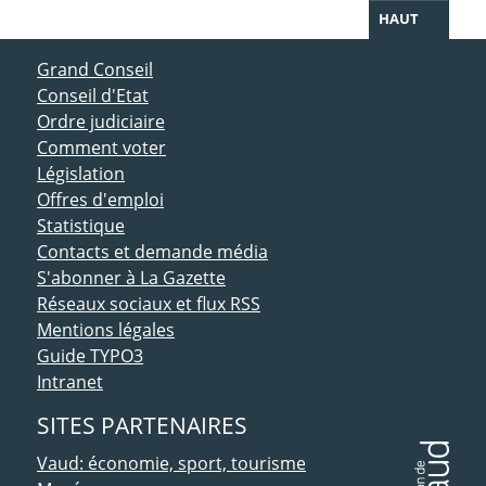
HAUT
ACCÈS DIRECT
Grand Conseil
Conseil d'Etat
Ordre judiciaire
Comment voter
Législation
Offres d'emploi
Statistique
Contacts et demande média
S'abonner à La Gazette
Réseaux sociaux et flux RSS
Mentions légales
Guide TYPO3
Intranet
SITES PARTENAIRES
Vaud: économie, sport, tourisme