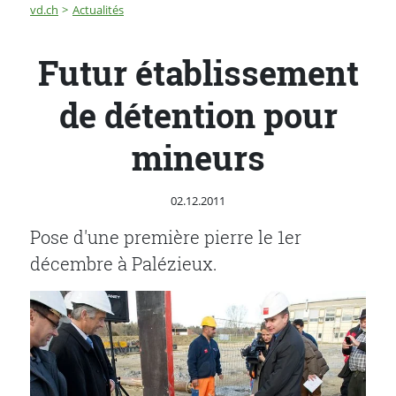
Fil d'Ariane
Futur établissement de détention pour mineurs
vd.ch
Actualités
Futur établissement
de détention pour
mineurs
Publié le
02.12.2011
Pose d'une première pierre le 1er
décembre à Palézieux.