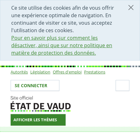
DÉBUT DU CONTENU DE LA PAGE
ACCÈS AU CHAMP DE RECHERCHE
PAGE D'ACCUEIL
FORMULAIRE DE CONTACT
Ce site utilise des cookies afin de vous offrir
une expérience optimale de navigation. En
continuant de visiter ce site, vous acceptez
l'utilisation de ces cookies.
Pour en savoir plus sur comment les
désactiver, ainsi que sur notre politique en
matière de protection des données.
Autorités
Législation
Offres d'emploi
Prestations
Sous-navigation
Votre identité
Secti
SE CONNECTER
AFFICHER LES THÈMES