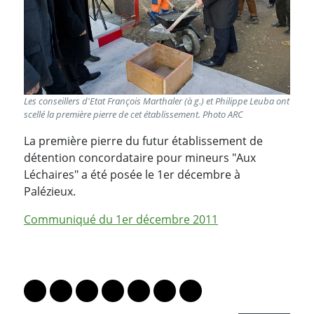
Les conseillers d'Etat François Marthaler (à g.) et Philippe Leuba ont
scellé la première pierre de cet établissement. Photo ARC
La première pierre du futur établissement
de
détention concordataire pour mineurs "Aux
Léchaires" a été posée le 1er décembre à
Palézieux.
Communiqué du 1er décembre 2011
PARTAGER LA PAGE
Lien vers le profil Mastodon
Lien vers le profil Bluesky
Lien vers le profil Instagram
Lien vers le profil Linkedin
Lien vers le profil Facebook
Lien vers le profil Twitter
Partager par WhatsAp