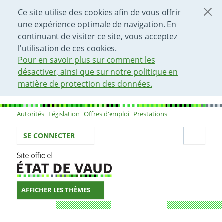
DÉBUT DU CONTENU DE LA PAGE
ACCÈS AU CHAMP DE RECHERCHE
PAGE D'ACCUEIL
FORMULAIRE DE CONTACT
Ce site utilise des cookies afin de vous offrir
une expérience optimale de navigation. En
continuant de visiter ce site, vous acceptez
l'utilisation de ces cookies.
Pour en savoir plus sur comment les
désactiver, ainsi que sur notre politique en
matière de protection des données.
Autorités
Législation
Offres d'emploi
Prestations
Sous-navigation
Votre identité
Secti
SE CONNECTER
AFFICHER LES THÈMES