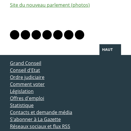
Site du nouveau parlement (photos)
PARTAGER LA PAGE
Lien vers le profil Mastodon
Lien vers le profil Bluesky
Lien vers le profil Instagram
Lien vers le profil Linkedin
Lien vers le profil Facebook
Lien vers le profil Twitter
Partager par WhatsAp
HAUT
ACCÈS DIRECT
Grand Conseil
Conseil d'Etat
Ordre judiciaire
Comment voter
Législation
Offres d'emploi
Statistique
Contacts et demande média
S'abonner à La Gazette
Réseaux sociaux et flux RSS