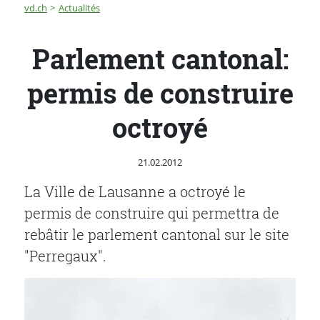
Fil d'Ariane
Parlement cantonal: permis de construire octroyé
vd.ch
Actualités
Parlement cantonal:
permis de construire
octroyé
Publié le
21.02.2012
La Ville de Lausanne a octroyé le
permis de construire qui permettra de
rebâtir le parlement cantonal sur le site
"Perregaux".