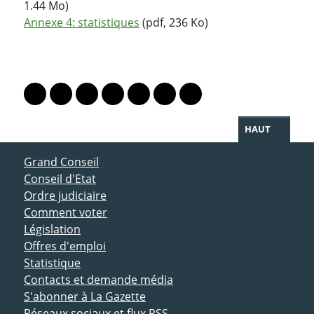
1.44 Mo)
Annexe 4: statistiques
(pdf, 236 Ko)
PARTAGER LA PAGE
Lien vers le profil Mastodon
Lien vers le profil Bluesky
Lien vers le profil Instagram
Lien vers le profil Linkedin
Lien vers le profil Facebook
Lien vers le profil Twitter
Partager par WhatsAp
HAUT
ACCÈS DIRECT
Grand Conseil
Conseil d'Etat
Ordre judiciaire
Comment voter
Législation
Offres d'emploi
Statistique
Contacts et demande média
S'abonner à La Gazette
Réseaux sociaux et flux RSS