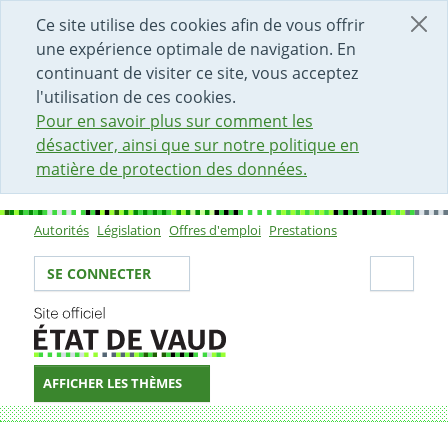
DÉBUT DU CONTENU DE LA PAGE
ACCÈS AU CHAMP DE RECHERCHE
PAGE D'ACCUEIL
FORMULAIRE DE CONTACT
Ce site utilise des cookies afin de vous offrir
une expérience optimale de navigation. En
continuant de visiter ce site, vous acceptez
l'utilisation de ces cookies.
Pour en savoir plus sur comment les
désactiver, ainsi que sur notre politique en
matière de protection des données.
Autorités
Législation
Offres d'emploi
Prestations
Sous-navigation
Votre identité
Secti
SE CONNECTER
AFFICHER LES THÈMES