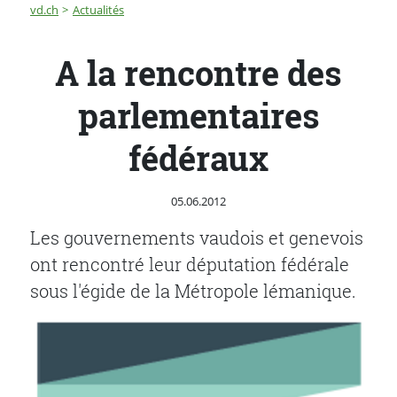
Fil d'Ariane
A la rencontre des parlementaires fédéraux
vd.ch
Actualités
A la rencontre des
parlementaires
fédéraux
Publié le
05.06.2012
Les gouvernements vaudois et genevois
ont rencontré leur députation fédérale
sous l'égide de la Métropole lémanique.