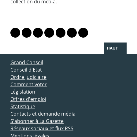
collection du mcb-a.
PARTAGER LA PAGE
Lien vers le profil Mastodon
Lien vers le profil Bluesky
Lien vers le profil Instagram
Lien vers le profil Linkedin
Lien vers le profil Facebook
Lien vers le profil Twitter
Partager par WhatsAp
HAUT
ACCÈS DIRECT
Grand Conseil
Conseil d'Etat
Ordre judiciaire
Comment voter
Législation
Offres d'emploi
Statistique
Contacts et demande média
S'abonner à La Gazette
Réseaux sociaux et flux RSS
Mentions légales