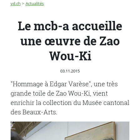
Fil d'Ariane
Le mcb-a accueille une œuvre de Zao Wou-Ki
vd.ch
Actualités
Le mcb-a accueille
une œuvre de Zao
Wou-Ki
Publié le
03.11.2015
"Hommage à Edgar Varèse", une très
grande toile de Zao Wou-Ki, vient
enrichir la collection du Musée cantonal
des Beaux-Arts.