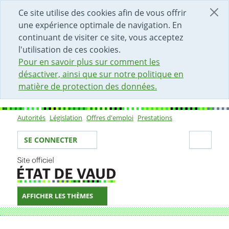
DÉBUT DU CONTENU DE LA PAGE
ACCÈS AU CHAMP DE RECHERCHE
PAGE D'ACCUEIL
FORMULAIRE DE CONTACT
Ce site utilise des cookies afin de vous offrir
une expérience optimale de navigation. En
continuant de visiter ce site, vous acceptez
l'utilisation de ces cookies.
Pour en savoir plus sur comment les
désactiver, ainsi que sur notre politique en
matière de protection des données.
Autorités
Législation
Offres d'emploi
Prestations
Sous-navigation
Votre identité
Secti
SE CONNECTER
AFFICHER LES THÈMES