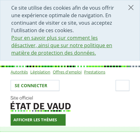
DÉBUT DU CONTENU DE LA PAGE
ACCÈS AU CHAMP DE RECHERCHE
PAGE D'ACCUEIL
FORMULAIRE DE CONTACT
Ce site utilise des cookies afin de vous offrir
une expérience optimale de navigation. En
continuant de visiter ce site, vous acceptez
l'utilisation de ces cookies.
Pour en savoir plus sur comment les
désactiver, ainsi que sur notre politique en
matière de protection des données.
Autorités
Législation
Offres d'emploi
Prestations
Sous-navigation
Votre identité
Secti
SE CONNECTER
AFFICHER LES THÈMES