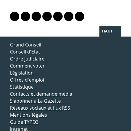
PARTAGER LA PAGE
Lien vers le profil Mastodon
Lien vers le profil Bluesky
Lien vers le profil Instagram
Lien vers le profil Linkedin
Lien vers le profil Facebook
Lien vers le profil Twitter
Partager par WhatsAp
HAUT
ACCÈS DIRECT
Grand Conseil
Conseil d'Etat
Ordre judiciaire
Comment voter
Législation
Offres d'emploi
Statistique
Contacts et demande média
S'abonner à La Gazette
Réseaux sociaux et flux RSS
Mentions légales
Guide TYPO3
Intranet