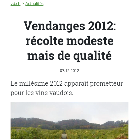
Fil d'Ariane
Vendanges 2012: récolte modeste mais de qualité
vd.ch
Actualités
Vendanges 2012:
récolte modeste
mais de qualité
Publié le
07.12.2012
Le millésime 2012 apparaît prometteur
pour les vins vaudois.