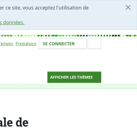
r ce site, vous acceptez l'utilisation de
es données.
Votre identité
Section de 
d'emploi
Prestations
SE CONNECTER
ion
AFFICHER LES THÈMES
ale de