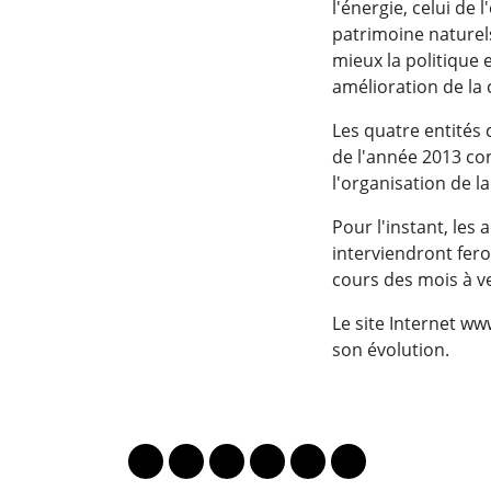
l'énergie, celui de 
patrimoine naturel
mieux la politique
amélioration de la
Les quatre entités
de l'année 2013 con
l'organisation de l
Pour l'instant, les
interviendront fero
cours des mois à ve
Le site Internet ww
son évolution.
PARTAGER LA PAGE
Lien vers le profil Mastodon
Lien vers le profil Bluesky
Lien vers le profil Instagram
Lien vers le profil Linkedin
Lien vers le profil Fac
Lien vers le profil