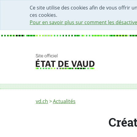
DÉBUT DU CONTENU DE LA PAGE
ACCÈS AU CHAMP DE RECHERCHE
PAGE D'ACCUEIL
FORMULAIRE DE CONTACT
Ce site utilise des cookies afin de vous offrir 
ces cookies.
Pour en savoir plus sur comment les désactive
Fil d'Ariane
Création de la Direction générale de l'envi
vd.ch
Actualités
Créat