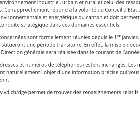
l'environnement industriel, urbain et rural et celui des ress
s. Ce rapprochement répond à la volonté du Conseil d'Etat
 environnementale et énergétique du canton et doit permet
 conduite stratégique dans ces domaines essentiels.
er
 concernées sont formellement réunies depuis le 1
janvier
stitueront une période transitoire. En effet, la mise en oe
a Direction générale sera réalisée dans le courant de l'année
 adresses et numéros de téléphones restent inchangés. Les 
nt naturellement l'objet d'une information précise qui vou
nir.
w.vd.ch/dge permet de trouver des renseignements relatifs à
ebook
 Twitter