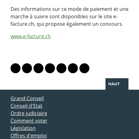
Des informations sur ce mode de paiement et une
marche à suivre sont disponibles sur le site e-
facture.ch, qui propose également un concours.
www.e-facture.ch
PARTAGER LA PAGE
Lien vers le profil Mastodon
Lien vers le profil Bluesky
Lien vers le profil Instagram
Lien vers le profil Linkedin
Lien vers le profil Facebook
Lien vers le profil Twitter
Partager par WhatsAp
HAUT
ACCÈS DIRECT
Grand Conseil
Conseil d'Etat
Ordre judiciaire
Comment voter
Législation
Offres d'emploi