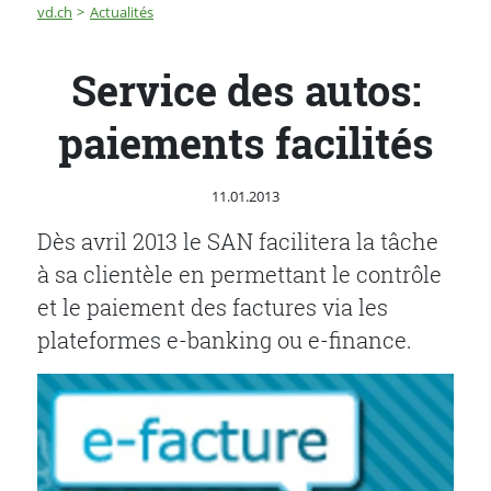
Fil d'Ariane
Service des autos: paiements facilités
vd.ch
Actualités
Service des autos:
paiements facilités
Publié le
11.01.2013
Dès avril 2013 le SAN facilitera la tâche
à sa clientèle en permettant le contrôle
et le paiement des factures via les
plateformes e-banking ou e-finance.