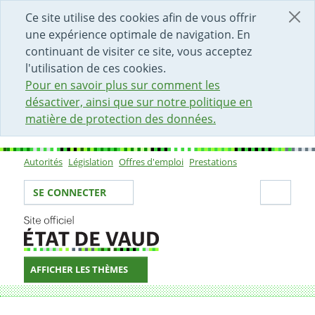
DÉBUT DU CONTENU DE LA PAGE
ACCÈS AU CHAMP DE RECHERCHE
PAGE D'ACCUEIL
FORMULAIRE DE CONTACT
Ce site utilise des cookies afin de vous offrir
une expérience optimale de navigation. En
continuant de visiter ce site, vous acceptez
l'utilisation de ces cookies.
Pour en savoir plus sur comment les
désactiver, ainsi que sur notre politique en
matière de protection des données.
Autorités
Législation
Offres d'emploi
Prestations
Sous-navigation
Votre identité
Secti
SE CONNECTER
AFFICHER LES THÈMES