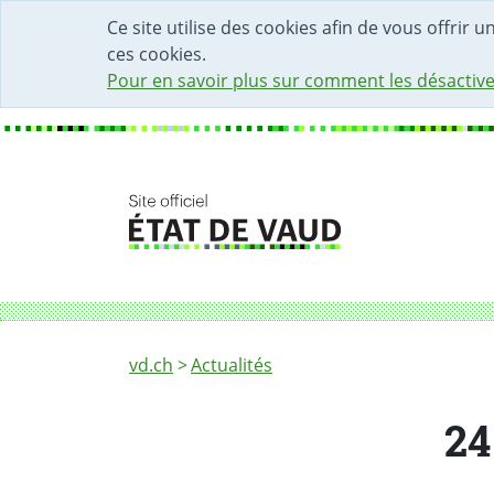
DÉBUT DU CONTENU DE LA PAGE
ACCÈS AU CHAMP DE RECHERCHE
PAGE D'ACCUEIL
FORMULAIRE DE CONTACT
Ce site utilise des cookies afin de vous offrir 
ces cookies.
Pour en savoir plus sur comment les désactive
Fil d'Ariane
24 janvier: commémoration de l'indépenda
vd.ch
Actualités
24