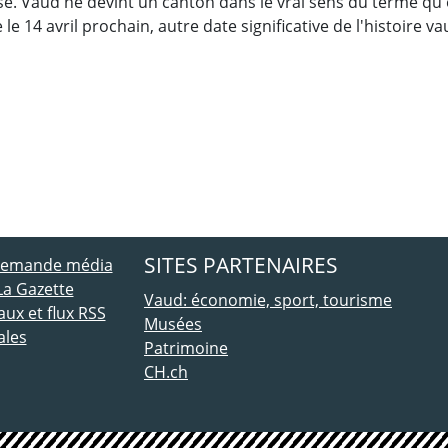
e. Vaud ne devint un canton dans le vrai sens du terme qu'e
 le 14 avril prochain, autre date significative de l'histoire v
ebook
 Twitter
SITES PARTENAIRES
 demande média
La Gazette
Vaud: économie, sport, tourisme
ux et flux RSS
Musées
ales
Patrimoine
CH.ch