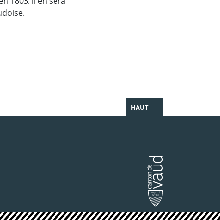
n 1803: il en sera
audoise.
HAUT