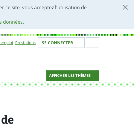
r ce site, vous acceptez l'utilisation de
es données.
Votre identité
Section de 
d'emploi
Prestations
SE CONNECTER
ion
AFFICHER LES THÈMES
 de