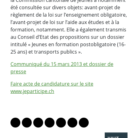
été consultée sur divers objets: avant-projet de
règlement de la loi sur l’enseignement obligatoire,
l’avant-projet de loi sur l’aide aux études et à la
formation, notamment. Elle a également transmis
au Conseil d’Etat des propositions sur un dossier
intitulé « Jeunes en formation postobligatoire (16-
25 ans) et transports publics ».
Communiqué du 15 mars 2013 et dossier de
presse
Faire acte de candidature sur le site
www.jeparticipe.ch
PARTAGER LA PAGE
Lien vers le profil Mastodon
Lien vers le profil Bluesky
Lien vers le profil Instagram
Lien vers le profil Linkedin
Lien vers le profil Facebook
Lien vers le profil Twitter
Partager par WhatsAp
HAUT