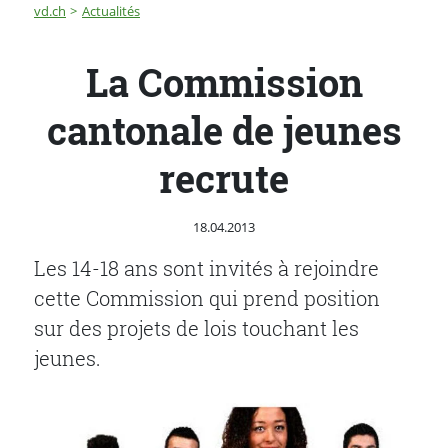
Fil d'Ariane
La Commission cantonale de jeunes recrute
vd.ch
Actualités
La Commission
cantonale de jeunes
recrute
Publié le
18.04.2013
Les 14-18 ans sont invités à rejoindre
cette Commission qui prend position
sur des projets de lois touchant les
jeunes.