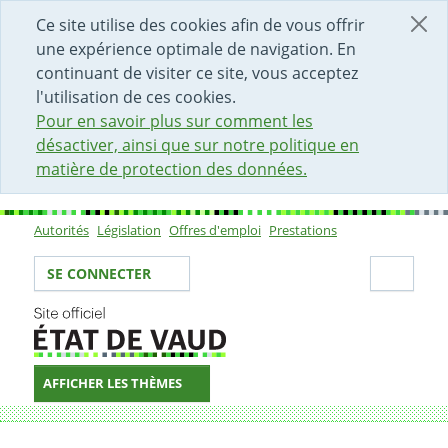
DÉBUT DU CONTENU DE LA PAGE
ACCÈS AU CHAMP DE RECHERCHE
PAGE D'ACCUEIL
FORMULAIRE DE CONTACT
Ce site utilise des cookies afin de vous offrir
une expérience optimale de navigation. En
continuant de visiter ce site, vous acceptez
l'utilisation de ces cookies.
Pour en savoir plus sur comment les
désactiver, ainsi que sur notre politique en
matière de protection des données.
Autorités
Législation
Offres d'emploi
Prestations
Sous-navigation
Votre identité
Secti
SE CONNECTER
AFFICHER LES THÈMES