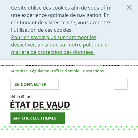
DÉBUT DU CONTENU DE LA PAGE
ACCÈS AU CHAMP DE RECHERCHE
PAGE D'ACCUEIL
FORMULAIRE DE CONTACT
Ce site utilise des cookies afin de vous offrir
une expérience optimale de navigation. En
continuant de visiter ce site, vous acceptez
l'utilisation de ces cookies.
Pour en savoir plus sur comment les
désactiver, ainsi que sur notre politique en
matière de protection des données.
Autorités
Législation
Offres d'emploi
Prestations
Sous-navigation
Votre identité
Secti
SE CONNECTER
AFFICHER LES THÈMES