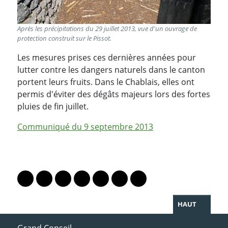
Après les précipitations du 29 juillet 2013, vue d'un ouvrage de
protection construit sur le Pissot.
Les mesures prises ces dernières années pour
lutter contre les dangers naturels dans le canton
portent leurs fruits. Dans le Chablais, elles ont
permis d'éviter des dégâts majeurs lors des fortes
pluies de fin juillet.
Communiqué du 9 septembre 2013
PARTAGER LA PAGE
Lien vers le profil Mastodon
Lien vers le profil Bluesky
Lien vers le profil Instagram
Lien vers le profil Linkedin
Lien vers le profil Facebook
Lien vers le profil Twitter
Partager par WhatsAp
HAUT
ACCÈS DIRECT
Grand Conseil