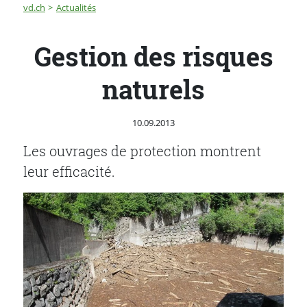
Fil d'Ariane
Gestion des risques naturels
vd.ch
Actualités
Gestion des risques
naturels
Publié le
10.09.2013
Les ouvrages de protection montrent
leur efficacité.