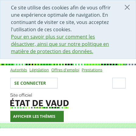
DÉBUT DU CONTENU DE LA PAGE
ACCÈS AU CHAMP DE RECHERCHE
PAGE D'ACCUEIL
FORMULAIRE DE CONTACT
Ce site utilise des cookies afin de vous offrir
une expérience optimale de navigation. En
continuant de visiter ce site, vous acceptez
l'utilisation de ces cookies.
Pour en savoir plus sur comment les
désactiver, ainsi que sur notre politique en
matière de protection des données.
Autorités
Législation
Offres d'emploi
Prestations
Sous-navigation
Votre identité
Secti
SE CONNECTER
AFFICHER LES THÈMES