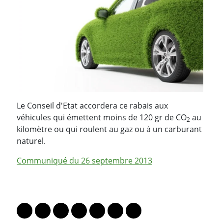
Le Conseil d'Etat accordera ce rabais aux
véhicules qui émettent moins de 120 gr de CO
au
2
kilomètre ou qui roulent au gaz ou à un carburant
naturel.
Communiqué du 26 septembre 2013
PARTAGER LA PAGE
Lien vers le profil Mastodon
Lien vers le profil Bluesky
Lien vers le profil Instagram
Lien vers le profil Linkedin
Lien vers le profil Facebook
Lien vers le profil Twitter
Partager par WhatsAp