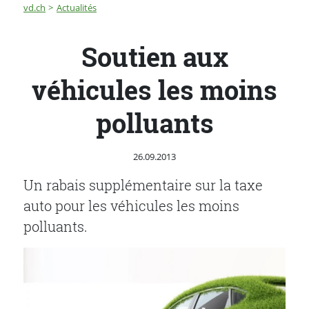
Fil d'Ariane
Soutien aux véhicules les moins polluants
vd.ch
Actualités
Soutien aux
véhicules les moins
polluants
Publié le
26.09.2013
Un rabais supplémentaire sur la taxe
auto pour les véhicules les moins
polluants.