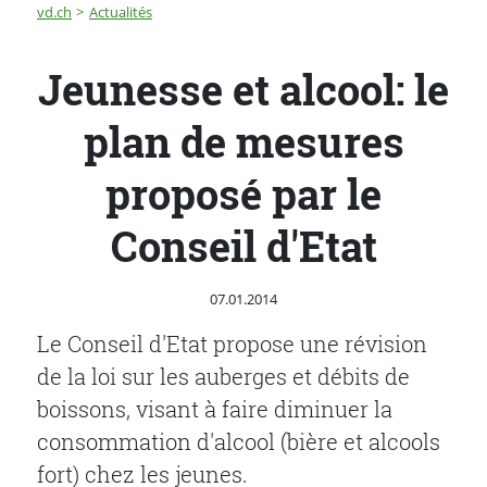
Fil d'Ariane
Jeunesse et alcool: le plan de mesures proposé par le C
vd.ch
Actualités
Jeunesse et alcool: le
plan de mesures
proposé par le
Conseil d'Etat
Publié le
07.01.2014
Le Conseil d'Etat propose une révision
de la loi sur les auberges et débits de
boissons, visant à faire diminuer la
consommation d'alcool (bière et alcools
fort) chez les jeunes.