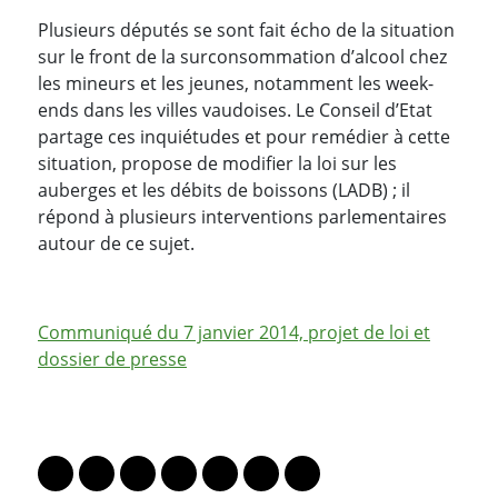
Plusieurs députés se sont fait écho de la situation
sur le front de la surconsommation d’alcool chez
les mineurs et les jeunes, notamment les week-
ends dans les villes vaudoises. Le Conseil d’Etat
partage ces inquiétudes et pour remédier à cette
situation, propose de modifier la loi sur les
auberges et les débits de boissons (LADB) ; il
répond à plusieurs interventions parlementaires
autour de ce sujet.
Communiqué du 7 janvier 2014, projet de loi et
dossier de presse
PARTAGER LA PAGE
Lien vers le profil Mastodon
Lien vers le profil Bluesky
Lien vers le profil Instagram
Lien vers le profil Linkedin
Lien vers le profil Facebook
Lien vers le profil Twitter
Partager par WhatsAp