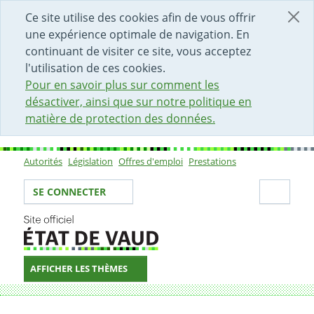
DÉBUT DU CONTENU DE LA PAGE
ACCÈS AU CHAMP DE RECHERCHE
PAGE D'ACCUEIL
FORMULAIRE DE CONTACT
Ce site utilise des cookies afin de vous offrir
une expérience optimale de navigation. En
continuant de visiter ce site, vous acceptez
l'utilisation de ces cookies.
Pour en savoir plus sur comment les
désactiver, ainsi que sur notre politique en
matière de protection des données.
Autorités
Législation
Offres d'emploi
Prestations
Sous-navigation
Votre identité
Secti
SE CONNECTER
AFFICHER LES THÈMES