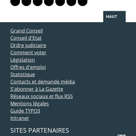
Lien vers le profil Mastodon
Lien vers le profil Bluesky
Lien vers le profil Instagram
Lien vers le profil Linkedin
Lien vers le profil Facebook
Lien vers le profil Twitter
Partager par WhatsAp
HAUT
ACCÈS DIRECT
Grand Conseil
Conseil d'Etat
Ordre judiciaire
Comment voter
Législation
Offres d'emploi
Statistique
Contacts et demande média
S'abonner à La Gazette
Réseaux sociaux et flux RSS
Mentions légales
Guide TYPO3
Intranet
SITES PARTENAIRES