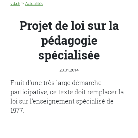
Fil d'Ariane
Projet de loi sur la pédagogie spécialisée
vd.ch
Actualités
Projet de loi sur la
pédagogie
spécialisée
Publié le
20.01.2014
Fruit d'une très large démarche
participative, ce texte doit remplacer la
loi sur l'enseignement spécialisé de
1977.