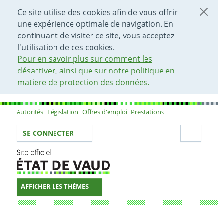
DÉBUT DU CONTENU DE LA PAGE
ACCÈS AU CHAMP DE RECHERCHE
PAGE D'ACCUEIL
FORMULAIRE DE CONTACT
Ce site utilise des cookies afin de vous offrir
une expérience optimale de navigation. En
continuant de visiter ce site, vous acceptez
l'utilisation de ces cookies.
Pour en savoir plus sur comment les
désactiver, ainsi que sur notre politique en
matière de protection des données.
Autorités
Législation
Offres d'emploi
Prestations
Sous-navigation
Votre identité
Secti
SE CONNECTER
AFFICHER LES THÈMES