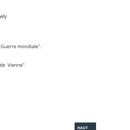
wly
re Guerre mondiale".
 de Vienne".
HAUT