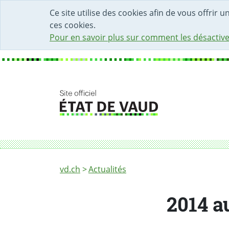
DÉBUT DU CONTENU DE LA PAGE
ACCÈS AU CHAMP DE RECHERCHE
PAGE D'ACCUEIL
FORMULAIRE DE CONTACT
Ce site utilise des cookies afin de vous offrir 
ces cookies.
Pour en savoir plus sur comment les désactive
Fil d'Ariane
2014 aux Archives cantonales: cycle de con
vd.ch
Actualités
2014 a