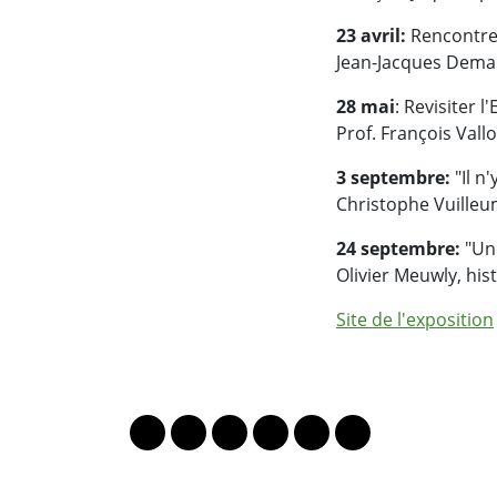
23 avril:
Rencontres
Jean-Jacques Demar
28 mai
: Revisiter 
Prof. François Vall
3 septembre:
"Il n
Christophe Vuilleum
24 septembre:
"Une
Olivier Meuwly, hist
Site de l'exposition
PARTAGER LA PAGE
Lien vers le profil Mastodon
Lien vers le profil Bluesky
Lien vers le profil Instagram
Lien vers le profil Linkedin
Lien vers le profil Fac
Lien vers le profil