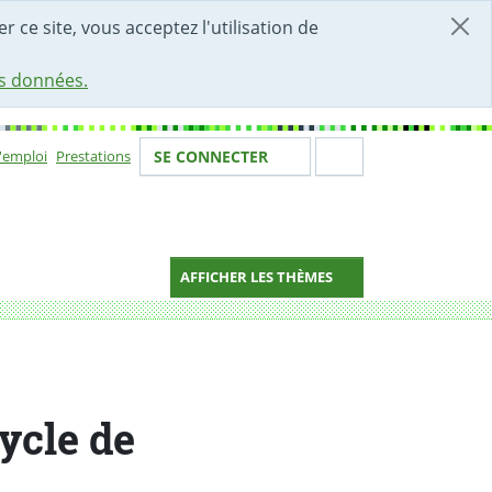
r ce site, vous acceptez l'utilisation de
es données.
Votre identité
Section de 
d'emploi
Prestations
SE CONNECTER
ion
AFFICHER LES THÈMES
ycle de