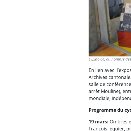
L'Expo 64, au nombre de
En lien avec l’exp
Archives cantonales
salle de conférenc
arrêt Mouline), en
mondiale, indépen
Programme du cyc
19 mars:
Ombres et
François Jequier, 