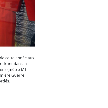
ble cette année aux
endront dans la
nens (métro M1,
emière Guerre
ordés.