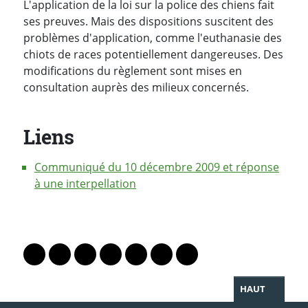
L'application de la loi sur la police des chiens fait
ses preuves. Mais des dispositions suscitent des
problèmes d'application, comme l'euthanasie des
chiots de races potentiellement dangereuses. Des
modifications du règlement sont mises en
consultation auprès des milieux concernés.
Liens
Communiqué du 10 décembre 2009 et réponse
à une interpellation
PARTAGER LA PAGE
Lien vers le profil Mastodon
Lien vers le profil Bluesky
Lien vers le profil Instagram
Lien vers le profil Linkedin
Lien vers le profil Facebook
Lien vers le profil Twitter
Partager par WhatsAp
HAUT