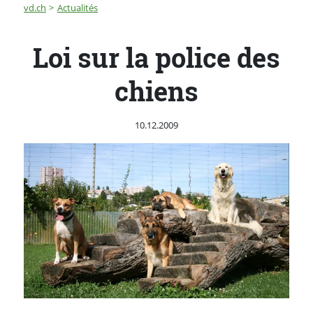
Fil d'Ariane
Loi sur la police des chiens
vd.ch
Actualités
Loi sur la police des
chiens
Publié le
10.12.2009