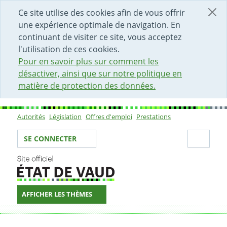
DÉBUT DU CONTENU DE LA PAGE
ACCÈS AU CHAMP DE RECHERCHE
PAGE D'ACCUEIL
FORMULAIRE DE CONTACT
Ce site utilise des cookies afin de vous offrir
une expérience optimale de navigation. En
continuant de visiter ce site, vous acceptez
l'utilisation de ces cookies.
Pour en savoir plus sur comment les
désactiver, ainsi que sur notre politique en
matière de protection des données.
Autorités
Législation
Offres d'emploi
Prestations
Sous-navigation
Votre identité
Secti
SE CONNECTER
AFFICHER LES THÈMES