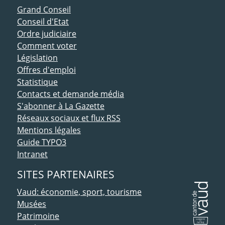
ACCÈS DIRECT
Grand Conseil
Conseil d'Etat
Ordre judiciaire
Comment voter
Législation
Offres d'emploi
Statistique
Contacts et demande média
S'abonner à La Gazette
Réseaux sociaux et flux RSS
Mentions légales
Guide TYPO3
Intranet
SITES PARTENAIRES
Vaud: économie, sport, tourisme
Musées
Patrimoine