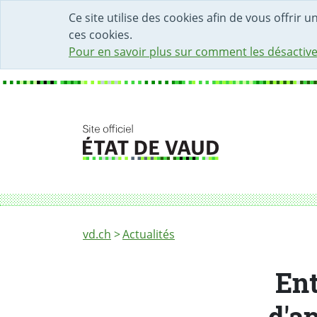
DÉBUT DU CONTENU DE LA PAGE
ACCÈS AU CHAMP DE RECHERCHE
PAGE D'ACCUEIL
FORMULAIRE DE CONTACT
Ce site utilise des cookies afin de vous offrir 
ces cookies.
Pour en savoir plus sur comment les désactive
Fil d'Ariane
Entrée en vigueur du règlement d'application 
vd.ch
Actualités
Ent
d'ap