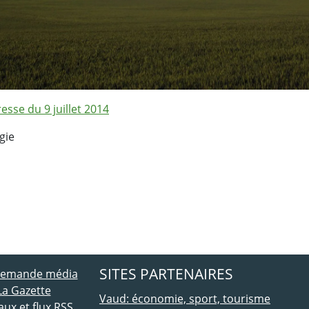
se du 9 juillet 2014
gie
ebook
 Twitter
SITES PARTENAIRES
 demande média
La Gazette
Vaud: économie, sport, tourisme
ux et flux RSS