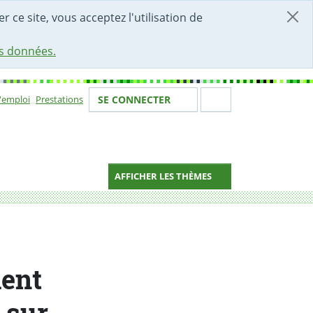
r ce site, vous acceptez l'utilisation de
es données.
Votre identité
Section de 
d'emploi
Prestations
SE CONNECTER
ion
AFFICHER LES THÈMES
ment
e sur