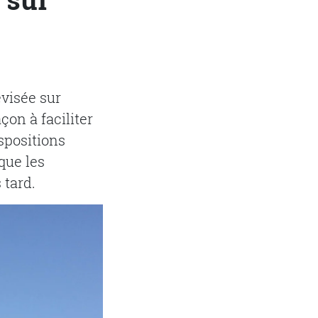
évisée sur
çon à faciliter
spositions
que les
 tard.