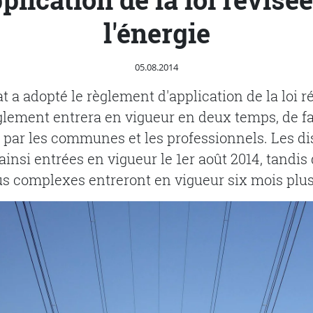
l'énergie
Publié le
05.08.2014
t a adopté le règlement d'application de la loi r
èglement entrera en vigueur en deux temps, de fa
 par les communes et les professionnels. Les di
ainsi entrées en vigueur le 1er août 2014, tandis 
us complexes entreront en vigueur six mois plus