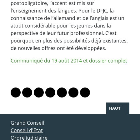
postobligatoire, l’accent est mis sur
l’enseignement des langues. Pour le DFJC, la
connaissance de l’allemand et de l’anglais est un
atout considérable pour les jeunes dans la
perspective de leur futur professionnel. C’est
pourquoi, en plus des possibilités déjà existantes,
de nouvelles offres ont été développées.
Communiqué du 19 août 2014 et dossier complet
PARTAGER LA PAGE
Lien vers le profil Mastodon
Lien vers le profil Bluesky
Lien vers le profil Instagram
Lien vers le profil Linkedin
Lien vers le profil Facebook
Lien vers le profil Twitter
Partager par WhatsAp
HAUT
ACCÈS DIRECT
Grand Conseil
Conseil d'Etat
Ordre judiciaire