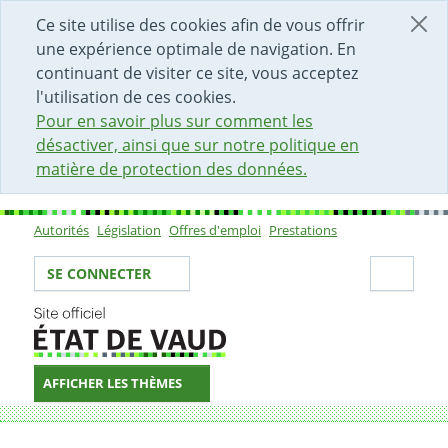
DÉBUT DU CONTENU DE LA PAGE
ACCÈS AU CHAMP DE RECHERCHE
PAGE D'ACCUEIL
FORMULAIRE DE CONTACT
Ce site utilise des cookies afin de vous offrir
une expérience optimale de navigation. En
continuant de visiter ce site, vous acceptez
l'utilisation de ces cookies.
Pour en savoir plus sur comment les
désactiver, ainsi que sur notre politique en
matière de protection des données.
Autorités
Législation
Offres d'emploi
Prestations
Sous-navigation
Votre identité
Secti
SE CONNECTER
AFFICHER LES THÈMES