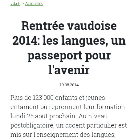
Fil d'Ariane
Rentrée vaudoise 2014: les langues, un passeport pour 
vd.ch
Actualités
Rentrée vaudoise
2014: les langues, un
passeport pour
l'avenir
Publié le
19.08.2014
Plus de 123'000 enfants et jeunes
entament ou reprennent leur formation
lundi 25 août prochain. Au niveau
postobligatoire, un accent particulier est
mis sur l'enseignement des langues,