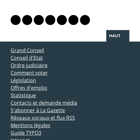
PARTAGER LA PAGE
Lien vers le profil Mastodon
Lien vers le profil Bluesky
Lien vers le profil Instagram
Lien vers le profil Linkedin
Lien vers le profil Facebook
Lien vers le profil Twitter
Partager par WhatsAp
HAUT
ACCÈS DIRECT
Grand Conseil
Conseil d'Etat
Ordre judiciaire
Comment voter
Législation
Offres d'emploi
Statistique
Contacts et demande média
S'abonner à La Gazette
Réseaux sociaux et flux RSS
Mentions légales
Guide TYPO3