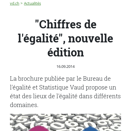
Fil d'Ariane
"Chiffres de l'égalité", nouvelle édition
vd.ch
Actualités
"Chiffres de
l'égalité", nouvelle
édition
Publié le
16.09.2014
La brochure publiée par le Bureau de
l'égalité et Statistique Vaud propose un
état des lieux de l'égalité dans différents
domaines.