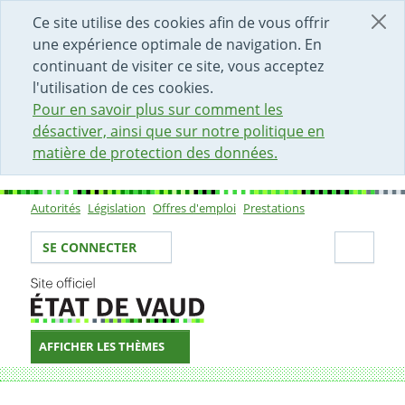
DÉBUT DU CONTENU DE LA PAGE
ACCÈS AU CHAMP DE RECHERCHE
PAGE D'ACCUEIL
FORMULAIRE DE CONTACT
Ce site utilise des cookies afin de vous offrir
une expérience optimale de navigation. En
continuant de visiter ce site, vous acceptez
l'utilisation de ces cookies.
Pour en savoir plus sur comment les
désactiver, ainsi que sur notre politique en
matière de protection des données.
Autorités
Législation
Offres d'emploi
Prestations
Sous-navigation
Votre identité
Secti
SE CONNECTER
AFFICHER LES THÈMES