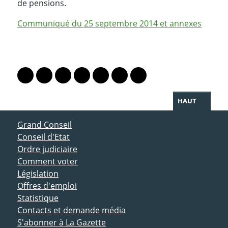
de pensions.
Communiqué du 25 septembre 2014 et annexes
PARTAGER LA PAGE
Lien vers le profil Mastodon
Lien vers le profil Bluesky
Lien vers le profil Instagram
Lien vers le profil Linkedin
Lien vers le profil Facebook
Lien vers le profil Twitter
Partager par WhatsAp
HAUT
ACCÈS DIRECT
Grand Conseil
Conseil d'Etat
Ordre judiciaire
Comment voter
Législation
Offres d'emploi
Statistique
Contacts et demande média
S'abonner à La Gazette