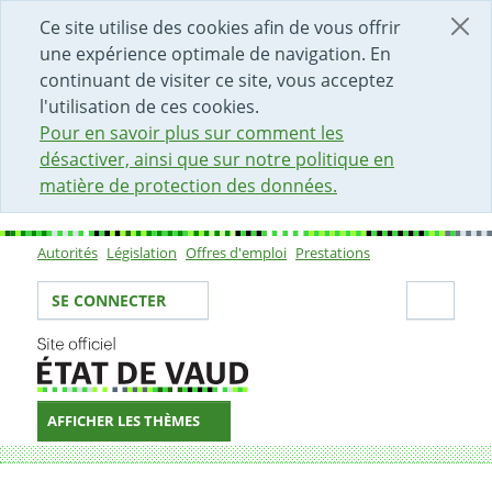
DÉBUT DU CONTENU DE LA PAGE
ACCÈS AU CHAMP DE RECHERCHE
PAGE D'ACCUEIL
FORMULAIRE DE CONTACT
Ce site utilise des cookies afin de vous offrir
une expérience optimale de navigation. En
continuant de visiter ce site, vous acceptez
l'utilisation de ces cookies.
Pour en savoir plus sur comment les
désactiver, ainsi que sur notre politique en
matière de protection des données.
Autorités
Législation
Offres d'emploi
Prestations
Sous-navigation
Votre identité
Secti
SE CONNECTER
AFFICHER LES THÈMES