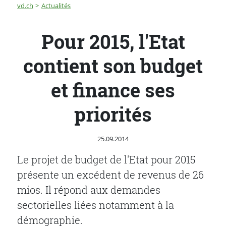
Fil d'Ariane
Pour 2015, l'Etat contient son budget et finance ses pri
vd.ch
Actualités
Pour 2015, l'Etat
contient son budget
et finance ses
priorités
Publié le
25.09.2014
Le projet de budget de l'Etat pour 2015
présente un excédent de revenus de 26
mios. Il répond aux demandes
sectorielles liées notamment à la
démographie.