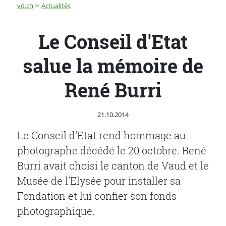
Fil d'Ariane
Le Conseil d'Etat salue la mémoire de René Burri
vd.ch
Actualités
Le Conseil d'Etat
salue la mémoire de
René Burri
Publié le
21.10.2014
Le Conseil d'Etat rend hommage au
photographe décédé le 20 octobre. René
Burri avait choisi le canton de Vaud et le
Musée de l'Elysée pour installer sa
Fondation et lui confier son fonds
photographique.