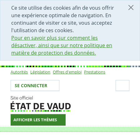
DÉBUT DU CONTENU DE LA PAGE
ACCÈS AU CHAMP DE RECHERCHE
PAGE D'ACCUEIL
FORMULAIRE DE CONTACT
Ce site utilise des cookies afin de vous offrir
une expérience optimale de navigation. En
continuant de visiter ce site, vous acceptez
l'utilisation de ces cookies.
Pour en savoir plus sur comment les
désactiver, ainsi que sur notre politique en
matière de protection des données.
Autorités
Législation
Offres d'emploi
Prestations
Sous-navigation
Votre identité
Secti
SE CONNECTER
AFFICHER LES THÈMES