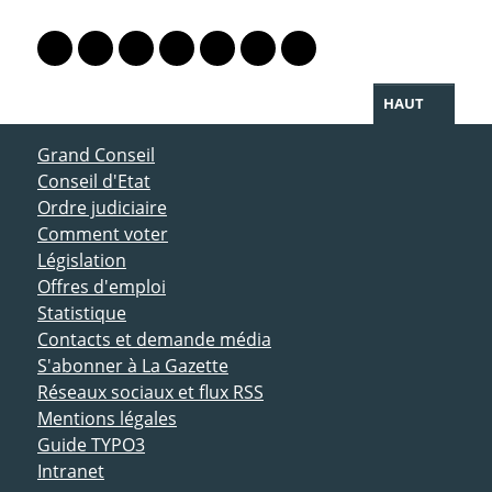
PARTAGER LA PAGE
Lien vers le profil Mastodon
Lien vers le profil Bluesky
Lien vers le profil Instagram
Lien vers le profil Linkedin
Lien vers le profil Facebook
Lien vers le profil Twitter
Partager par WhatsAp
HAUT
ACCÈS DIRECT
Grand Conseil
Conseil d'Etat
Ordre judiciaire
Comment voter
Législation
Offres d'emploi
Statistique
Contacts et demande média
S'abonner à La Gazette
Réseaux sociaux et flux RSS
Mentions légales
Guide TYPO3
Intranet