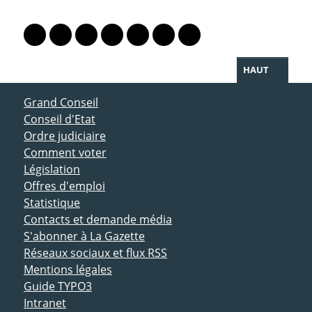
PARTAGER LA PAGE
Lien vers le profil Mastodon
Lien vers le profil Bluesky
Lien vers le profil Instagram
Lien vers le profil Linkedin
Lien vers le profil Facebook
Lien vers le profil Twitter
Partager par WhatsAp
HAUT
ACCÈS DIRECT
Grand Conseil
Conseil d'Etat
Ordre judiciaire
Comment voter
Législation
Offres d'emploi
Statistique
Contacts et demande média
S'abonner à La Gazette
Réseaux sociaux et flux RSS
Mentions légales
Guide TYPO3
Intranet