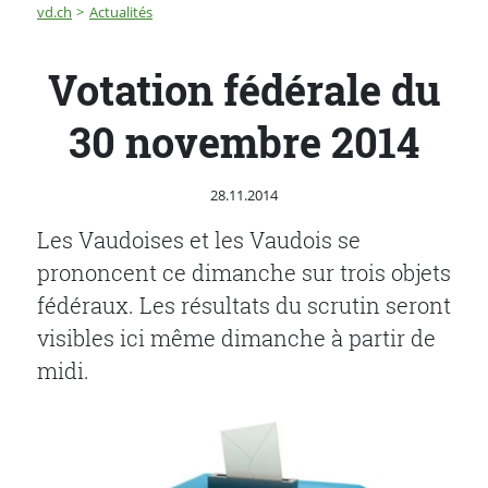
Fil d'Ariane
Votation fédérale du 30 novembre 2014
vd.ch
Actualités
Votation fédérale du
30 novembre 2014
Publié le
28.11.2014
Les Vaudoises et les Vaudois se
prononcent ce dimanche sur trois objets
fédéraux. Les résultats du scrutin seront
visibles ici même dimanche à partir de
midi.