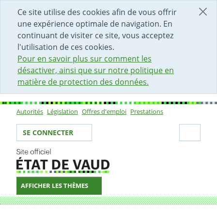
DÉBUT DU CONTENU DE LA PAGE
ACCÈS AU CHAMP DE RECHERCHE
PAGE D'ACCUEIL
FORMULAIRE DE CONTACT
Ce site utilise des cookies afin de vous offrir
une expérience optimale de navigation. En
continuant de visiter ce site, vous acceptez
l'utilisation de ces cookies.
Pour en savoir plus sur comment les
désactiver, ainsi que sur notre politique en
matière de protection des données.
Autorités
Législation
Offres d'emploi
Prestations
Sous-navigation
Votre identité
Secti
SE CONNECTER
AFFICHER LES THÈMES