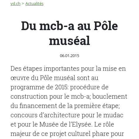
Fil d'Ariane
Du mcb-a au Pôle muséal
vd.ch
Actualités
Du mcb-a au Pôle
muséal
Publié le
06.01.2015
Des étapes importantes pour la mise en
œuvre du Pôle muséal sont au
programme de 2015: procédure de
construction pour le mcb-a; bouclement
du financement de la première étape;
concours d’architecture pour le mudac
et pour le Musée de l’Elysée. Le rôle
majeur de ce projet culturel phare pour