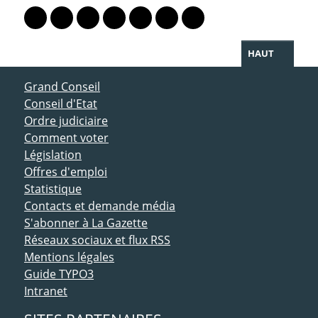
Lien vers le profil Mastodon
Lien vers le profil Bluesky
Lien vers le profil Instagram
Lien vers le profil Linkedin
Lien vers le profil Facebook
Lien vers le profil Twitter
Partager par WhatsAp
HAUT
ACCÈS DIRECT
Grand Conseil
Conseil d'Etat
Ordre judiciaire
Comment voter
Législation
Offres d'emploi
Statistique
Contacts et demande média
S'abonner à La Gazette
Réseaux sociaux et flux RSS
Mentions légales
Guide TYPO3
Intranet