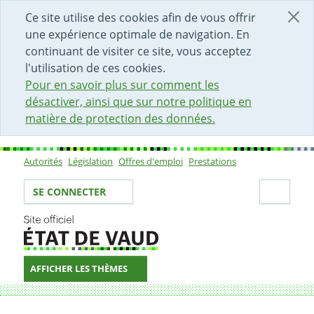
DÉBUT DU CONTENU DE LA PAGE
ACCÈS AU CHAMP DE RECHERCHE
PAGE D'ACCUEIL
FORMULAIRE DE CONTACT
Ce site utilise des cookies afin de vous offrir
une expérience optimale de navigation. En
continuant de visiter ce site, vous acceptez
l'utilisation de ces cookies.
Pour en savoir plus sur comment les
désactiver, ainsi que sur notre politique en
matière de protection des données.
Autorités
Législation
Offres d'emploi
Prestations
Sous-navigation
Votre identité
Secti
SE CONNECTER
AFFICHER LES THÈMES