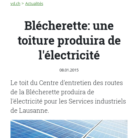
Fil d'Ariane
Blécherette: une toiture produira de l'électricité
vd.ch
Actualités
Blécherette: une
toiture produira de
l'électricité
Publié le
08.01.2015
Le toit du Centre d'entretien des routes
de la Blécherette produira de
l'électricité pour les Services industriels
de Lausanne.