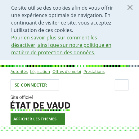
DÉBUT DU CONTENU DE LA PAGE
ACCÈS AU CHAMP DE RECHERCHE
PAGE D'ACCUEIL
FORMULAIRE DE CONTACT
Ce site utilise des cookies afin de vous offrir
une expérience optimale de navigation. En
continuant de visiter ce site, vous acceptez
l'utilisation de ces cookies.
Pour en savoir plus sur comment les
désactiver, ainsi que sur notre politique en
matière de protection des données.
Autorités
Législation
Offres d'emploi
Prestations
Sous-navigation
Votre identité
Secti
SE CONNECTER
AFFICHER LES THÈMES