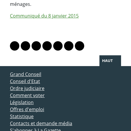
ménages.
Communiqué du 8 janvier 2015
PARTAGER LA PAGE
Lien vers le profil Mastodon
Lien vers le profil Bluesky
Lien vers le profil Instagram
Lien vers le profil Linkedin
Lien vers le profil Facebook
Lien vers le profil Twitter
Partager par WhatsAp
HAUT
ACCÈS DIRECT
Grand Conseil
Conseil d'Etat
Ordre judiciaire
Comment voter
Législation
Offres d'emploi
Statistique
Contacts et demande média
S'abonner à La Gazette