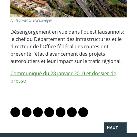
(c) Jean-Michel Zellweger
Désengorgement en vue dans l'ouest lausannois:
le chef du Département des infrastructures et le
directeur de l'Office fédéral des routes ont
présenté l'état d'avancement des projets
autoroutiers et leur impact sur le trafic régional.
Communiqué du 28 janvier 2010 et dossier de
presse
PARTAGER LA PAGE
Lien vers le profil Mastodon
Lien vers le profil Bluesky
Lien vers le profil Instagram
Lien vers le profil Linkedin
Lien vers le profil Facebook
Lien vers le profil Twitter
Partager par WhatsAp
HAUT