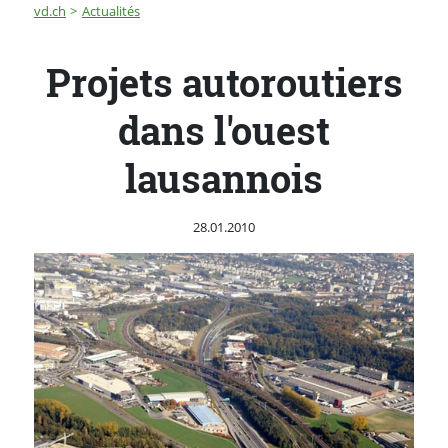
Fil d'Ariane
Projets autoroutiers dans l'ouest lausannois
vd.ch
Actualités
Projets autoroutiers
dans l'ouest
lausannois
Publié le
28.01.2010