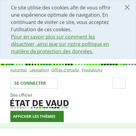
DÉBUT DU CONTENU DE LA PAGE
ACCÈS AU CHAMP DE RECHERCHE
PAGE D'ACCUEIL
FORMULAIRE DE CONTACT
Ce site utilise des cookies afin de vous offrir
une expérience optimale de navigation. En
continuant de visiter ce site, vous acceptez
l'utilisation de ces cookies.
Pour en savoir plus sur comment les
désactiver, ainsi que sur notre politique en
matière de protection des données.
Autorités
Législation
Offres d'emploi
Prestations
Sous-navigation
Votre identité
Secti
SE CONNECTER
AFFICHER LES THÈMES