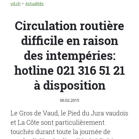
Fil d'Ariane
Circulation routière difficile en raison des intempéries:
vd.ch
Actualités
Circulation routière
difficile en raison
des intempéries:
hotline 021 316 51 21
à disposition
Publié le
06.02.2015
Le Gros de Vaud, le Pied du Jura vaudois
et La Côte sont particulièrement
touchés durant toute la journée de