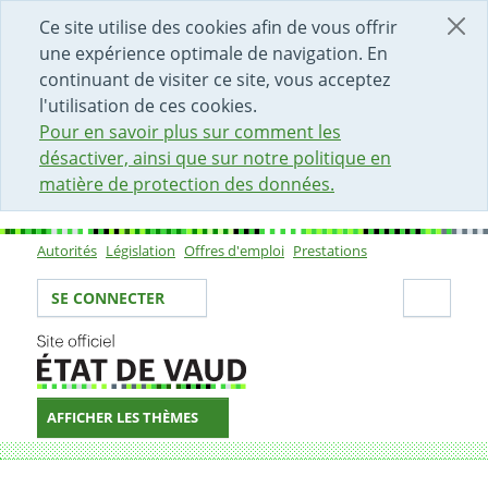
DÉBUT DU CONTENU DE LA PAGE
ACCÈS AU CHAMP DE RECHERCHE
PAGE D'ACCUEIL
FORMULAIRE DE CONTACT
Ce site utilise des cookies afin de vous offrir
une expérience optimale de navigation. En
continuant de visiter ce site, vous acceptez
l'utilisation de ces cookies.
Pour en savoir plus sur comment les
désactiver, ainsi que sur notre politique en
matière de protection des données.
Autorités
Législation
Offres d'emploi
Prestations
Sous-navigation
Votre identité
Secti
SE CONNECTER
AFFICHER LES THÈMES