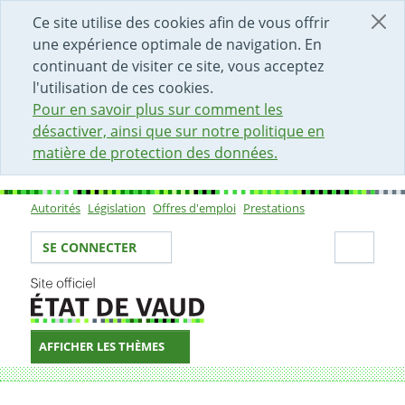
DÉBUT DU CONTENU DE LA PAGE
ACCÈS AU CHAMP DE RECHERCHE
PAGE D'ACCUEIL
FORMULAIRE DE CONTACT
Ce site utilise des cookies afin de vous offrir
une expérience optimale de navigation. En
continuant de visiter ce site, vous acceptez
l'utilisation de ces cookies.
Pour en savoir plus sur comment les
désactiver, ainsi que sur notre politique en
matière de protection des données.
Autorités
Législation
Offres d'emploi
Prestations
Sous-navigation
Votre identité
Secti
SE CONNECTER
AFFICHER LES THÈMES