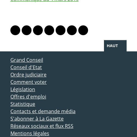
PARTAGER LA PAGE
Lien vers le profil Mastodon
Lien vers le profil Bluesky
Lien vers le profil Instagram
Lien vers le profil Linkedin
Lien vers le profil Facebook
Lien vers le profil Twitter
Partager par WhatsAp
HAUT
ACCÈS DIRECT
Grand Conseil
Conseil d'Etat
Ordre judiciaire
Comment voter
Législation
Offres d'emploi
Statistique
Contacts et demande média
S'abonner à La Gazette
Réseaux sociaux et flux RSS
Mentions légales