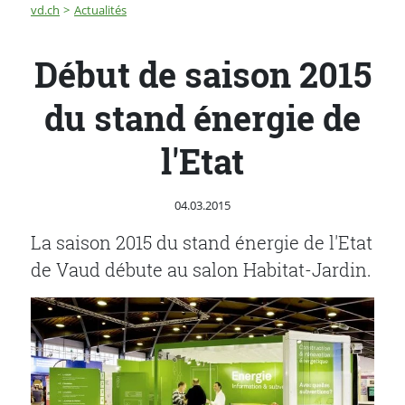
Fil d'Ariane
Début de saison 2015 du stand énergie de l'Etat
vd.ch
Actualités
Début de saison 2015
du stand énergie de
l'Etat
Publié le
04.03.2015
La saison 2015 du stand énergie de l'Etat
de Vaud débute au salon Habitat-Jardin.