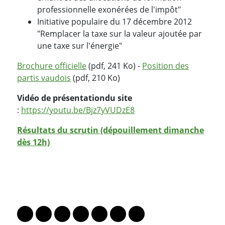
professionnelle exonérées de l'impôt"
Initiative populaire du 17 décembre 2012
"Remplacer la taxe sur la valeur ajoutée par
une taxe sur l'énergie"
Brochure officielle
(pdf, 241 Ko) -
Position des
partis vaudois
(pdf, 210 Ko)
Vidéo de présentation
du site
:
https://youtu.be/Bjz7yVUDzE8
Résultats du scrutin (dépouillement dimanche
dès 12h)
PARTAGER LA PAGE
Lien vers le profil Mastodon
Lien vers le profil Bluesky
Lien vers le profil Instagram
Lien vers le profil Linkedin
Lien vers le profil Facebook
Lien vers le profil Twitter
Partager par WhatsAp