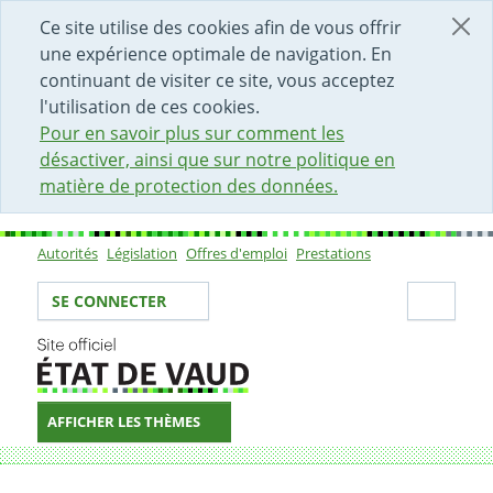
DÉBUT DU CONTENU DE LA PAGE
ACCÈS AU CHAMP DE RECHERCHE
PAGE D'ACCUEIL
FORMULAIRE DE CONTACT
Ce site utilise des cookies afin de vous offrir
une expérience optimale de navigation. En
continuant de visiter ce site, vous acceptez
l'utilisation de ces cookies.
Pour en savoir plus sur comment les
désactiver, ainsi que sur notre politique en
matière de protection des données.
Autorités
Législation
Offres d'emploi
Prestations
Sous-navigation
Votre identité
Secti
SE CONNECTER
AFFICHER LES THÈMES