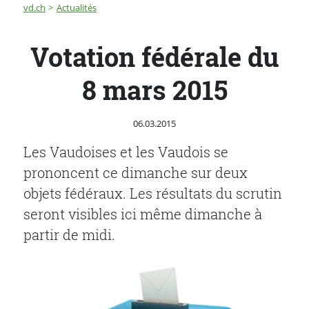
Fil d'Ariane
Votation fédérale du 8 mars 2015
vd.ch
Actualités
Votation fédérale du
8 mars 2015
Publié le
06.03.2015
Les Vaudoises et les Vaudois se
prononcent ce dimanche sur deux
objets fédéraux. Les résultats du scrutin
seront visibles ici même dimanche à
partir de midi.