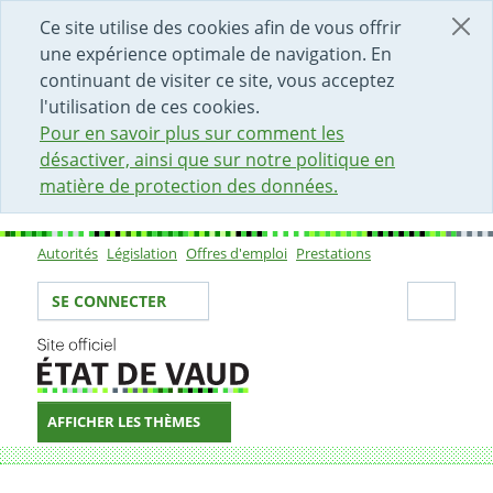
DÉBUT DU CONTENU DE LA PAGE
ACCÈS AU CHAMP DE RECHERCHE
PAGE D'ACCUEIL
FORMULAIRE DE CONTACT
Ce site utilise des cookies afin de vous offrir
une expérience optimale de navigation. En
continuant de visiter ce site, vous acceptez
l'utilisation de ces cookies.
Pour en savoir plus sur comment les
désactiver, ainsi que sur notre politique en
matière de protection des données.
Autorités
Législation
Offres d'emploi
Prestations
Sous-navigation
Votre identité
Secti
SE CONNECTER
AFFICHER LES THÈMES