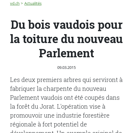
Fil d'Ariane
Du bois vaudois pour la toiture du nouveau Parlement
vd.ch
Actualités
Du bois vaudois pour
la toiture du nouveau
Parlement
Publié le
09.03.2015
Les deux premiers arbres qui serviront à
fabriquer la charpente du nouveau
Parlement vaudois ont été coupés dans
la forêt du Jorat. L'opération vise à
promouvoir une industrie forestière
régionale à fort potentiel de