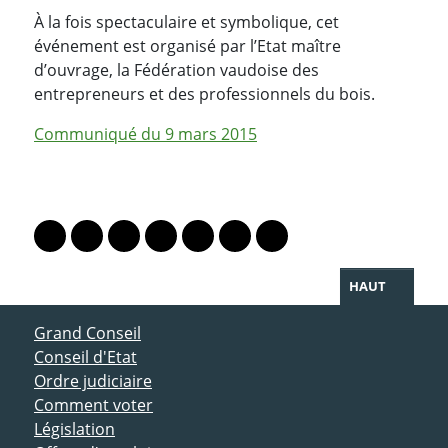
À la fois spectaculaire et symbolique, cet
événement est organisé par l’Etat maître
d’ouvrage, la Fédération vaudoise des
entrepreneurs et des professionnels du bois.
Communiqué du 9 mars 2015
PARTAGER LA PAGE
Lien vers le profil Mastodon
Lien vers le profil Bluesky
Lien vers le profil Instagram
Lien vers le profil Linkedin
Lien vers le profil Facebook
Lien vers le profil Twitter
Partager par WhatsAp
HAUT
ACCÈS DIRECT
Grand Conseil
Conseil d'Etat
Ordre judiciaire
Comment voter
Législation